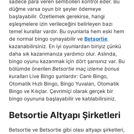
sadece para veren sembolleri kontrol eder. Bu
düğme varsa oyun bir şeyler ödemeye
başlayabilir. Özetlemek gerekirse, hangi
eşleşmelere izin verileceğini belirleyen bazı
temel kurallar vardır. Bu oyunlarla hem eski hem
de normal bingo oynayabilir ve
Betsortie
kazanabilirsiniz. En iyi oyunlardan biriyiz çünkü
daha sık kazanmanıza yardımcı olur. Aslında,
bingo oyunu kazanmak için dört şansınız var. Bu
bölümde önerilen
Betsortie maç i̇zleme bonus
kuralları
Live Bingo şunlardır: Canlı Bingo,
Otomatik Hızlı Bingo, Bingo Yuvaları, Otomatik
Bingo ve Kılıçlar. Çevrimiçi olarak gerçek bir
bingo oyununa başlayabilir ve katılabilirsiniz.
Betsortie Altyapı Şirketleri
Betsortie ve Betsortie gibi olası altyapı şirketleri,