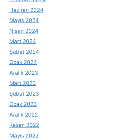
Haziran 2024
Mayıs 2024
Nisan 2024
Mart 2024
Şubat 2024
Ocak 2024
Aralık 2023
Mart 2023
Şubat 2023
Ocak 2023
Aralık 2022
Kasım 2022
Mayıs 2022