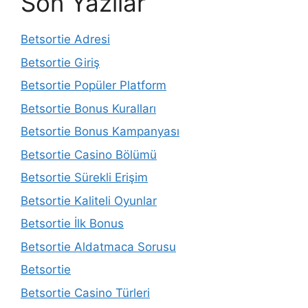
Son Yazılar
Betsortie Adresi
Betsortie Giriş
Betsortie Popüler Platform
Betsortie Bonus Kuralları
Betsortie Bonus Kampanyası
Betsortie Casino Bölümü
Betsortie Sürekli Erişim
Betsortie Kaliteli Oyunlar
Betsortie İlk Bonus
Betsortie Aldatmaca Sorusu
Betsortie
Betsortie Casino Türleri