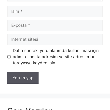
İsim
E-
posta
İnternet
sitesi
Daha sonraki yorumlarımda kullanılması için
adım, e-posta adresim ve site adresim bu
tarayıcıya kaydedilsin.