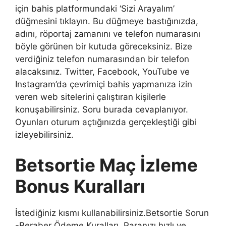
için bahis platformundaki ‘Sizi Arayalım’
düğmesini tıklayın. Bu düğmeye bastığınızda,
adını, röportaj zamanını ve telefon numarasını
böyle görünen bir kutuda göreceksiniz. Bize
verdiğiniz telefon numarasından bir telefon
alacaksınız. Twitter, Facebook, YouTube ve
Instagram’da çevrimiçi bahis yapmanıza izin
veren web sitelerini çalıştıran kişilerle
konuşabilirsiniz. Soru burada cevaplanıyor.
Oyunları oturum açtığınızda gerçekleştiği gibi
izleyebilirsiniz.
Betsortie Maç İzleme
Bonus Kuralları
İstediğiniz kısmı kullanabilirsiniz.Betsortie Sorun
-Beraber Ödeme Kuralları. Paranızı hızlı ve