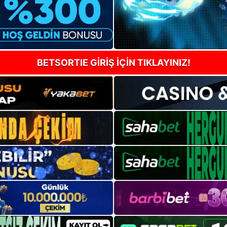
BETSORTIE GİRİŞ İÇİN TIKLAYINIZ!