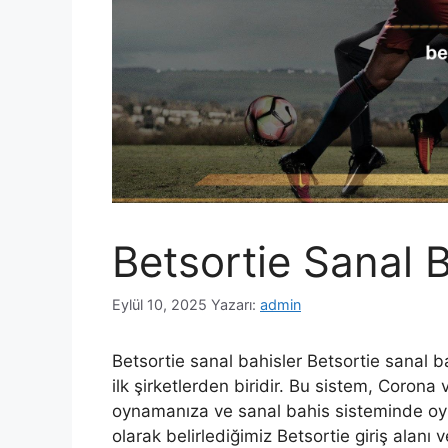
Betsortie Sanal B
Eylül 10, 2025
Yazarı:
admin
Betsortie sanal bahisler Betsortie sanal b
ilk şirketlerden biridir. Bu sistem, Coro
oynamanıza ve sanal bahis sisteminde oyna
olarak belirlediğimiz Betsortie giriş alanı v