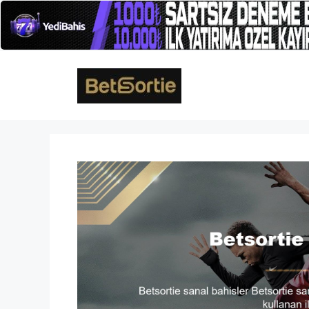
İçeriğe
atla