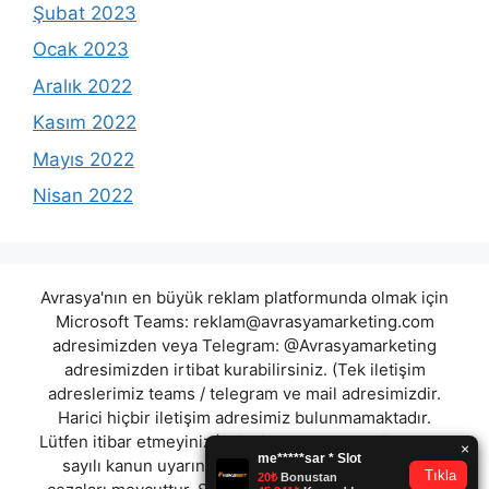
Şubat 2023
Ocak 2023
Aralık 2022
Kasım 2022
Mayıs 2022
Nisan 2022
Avrasya'nın en büyük reklam platformunda olmak için
Microsoft Teams:
reklam@avrasyamarketing.com
adresimizden veya Telegram: @Avrasyamarketing
adresimizden irtibat kurabilirsiniz. (Tek iletişim
adreslerimiz teams / telegram ve mail adresimizdir.
Harici hiçbir iletişim adresimiz bulunmamaktadır.
Lütfen itibar etmeyiniz.) Türkiye yasalarına göre 7258
sayılı kanun uyarınca yasa dışı bahis oynamanın