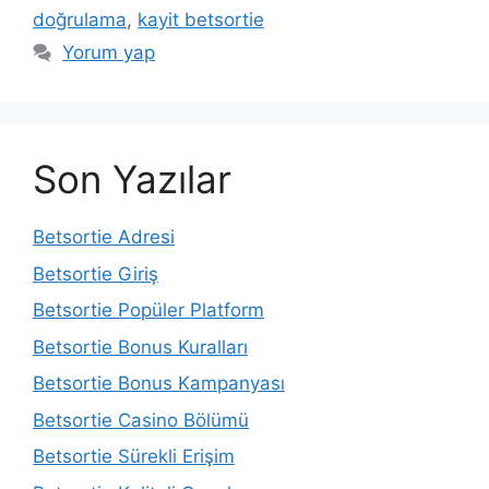
doğrulama
,
kayit betsortie
Yorum yap
Son Yazılar
Betsortie Adresi
Betsortie Giriş
Betsortie Popüler Platform
Betsortie Bonus Kuralları
Betsortie Bonus Kampanyası
Betsortie Casino Bölümü
Betsortie Sürekli Erişim