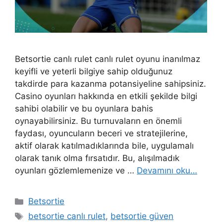
Betsortie canlı rulet canlı rulet oyunu inanılmaz
keyifli ve yeterli bilgiye sahip olduğunuz
takdirde para kazanma potansiyeline sahipsiniz.
Casino oyunları hakkında en etkili şekilde bilgi
sahibi olabilir ve bu oyunlara bahis
oynayabilirsiniz. Bu turnuvaların en önemli
faydası, oyuncuların beceri ve stratejilerine,
aktif olarak katılmadıklarında bile, uygulamalı
olarak tanık olma fırsatıdır. Bu, alışılmadık
oyunları gözlemlemenize ve …
Devamını oku…
Kategoriler
Betsortie
Etiketler
betsortie canlı rulet
,
betsortie güven