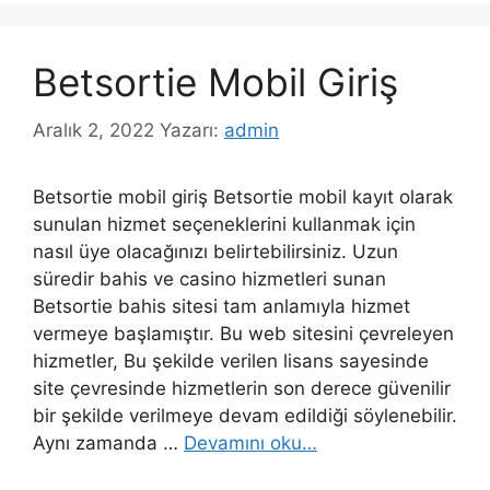
Betsortie Mobil Giriş
Aralık 2, 2022
Yazarı:
admin
Betsortie mobil giriş Betsortie mobil kayıt olarak
sunulan hizmet seçeneklerini kullanmak için
nasıl üye olacağınızı belirtebilirsiniz. Uzun
süredir bahis ve casino hizmetleri sunan
Betsortie bahis sitesi tam anlamıyla hizmet
vermeye başlamıştır. Bu web sitesini çevreleyen
hizmetler, Bu şekilde verilen lisans sayesinde
site çevresinde hizmetlerin son derece güvenilir
bir şekilde verilmeye devam edildiği söylenebilir.
Aynı zamanda …
Devamını oku…