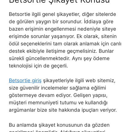
Betsortie ilgili genel şikayetler, diğer sitelerde
de görülen yaygın bir sorundur. İddiaya göre
bazen erişimin engellenmesi nedeniyle siteye
erişimde sorunlar yaşanıyor. Ek olarak, sitenin
ödül seçeneklerini tam olarak anlamak için canlı
destek ekibiyle iletişime geçmelisiniz. Bunlar
sürekli güncellenmektedir. Aynı şey ödeme
teknolojisi için de geçerli.
Betsortie giriş
şikayetleriyle ilgili web sitemiz,
size güvenilir incelemeler sağlama eğilimi
göstermeye devam ediyor. Gelişen yapısı,
müşteri memnuniyeti tutumu ve kullandığı
argümanlar bize site hakkında ipuçları veriyor.
Bu anlamda şikayet konusunun da gözden