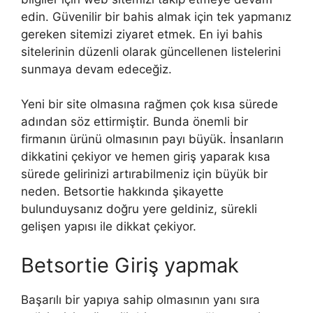
edin. Güvenilir bir bahis almak için tek yapmanız
gereken sitemizi ziyaret etmek. En iyi bahis
sitelerinin düzenli olarak güncellenen listelerini
sunmaya devam edeceğiz.
Yeni bir site olmasına rağmen çok kısa sürede
adından söz ettirmiştir. Bunda önemli bir
firmanın ürünü olmasının payı büyük. İnsanların
dikkatini çekiyor ve hemen giriş yaparak kısa
sürede gelirinizi artırabilmeniz için büyük bir
neden. Betsortie hakkında şikayette
bulunduysanız doğru yere geldiniz, sürekli
gelişen yapısı ile dikkat çekiyor.
Betsortie Giriş yapmak
Başarılı bir yapıya sahip olmasının yanı sıra