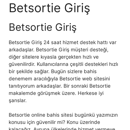
Betsortie Giriş
Betsortie Giriş
Betsortie Giriş 24 saat hizmet destek hattı var
arkadaşlar. Betsortie Giriş müşteri desteği,
diğer sitelere kıyasla gerçekten hızlı ve
güvenilirdir. Kullanıcılarına çeşitli destekleri hızlı
bir şekilde sağlar. Bugün sizlere bahis
denemem aracılığıyla Betsortie web sitesini
tanıtıyorum arkadaşlar. Bir sonraki Betsortie
makalemde görüşmek üzere. Herkese iyi
şanslar.
Betsortie online bahis sitesi bugünkü yazımızın
konusu için güvenilir mi? Konu üzerinde
kalacağız. Avrupa ülkelerinde hizmet vermeye