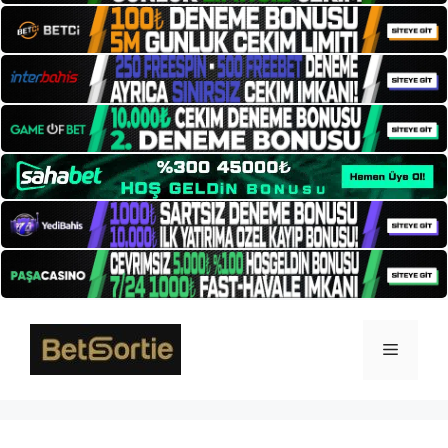
İçeriğe
atla
Menü