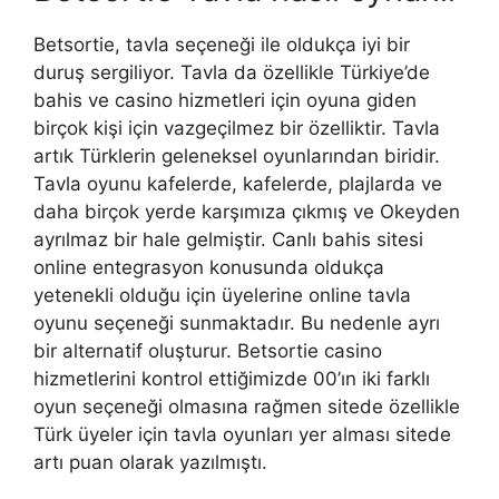
Betsortie, tavla seçeneği ile oldukça iyi bir
duruş sergiliyor. Tavla da özellikle Türkiye’de
bahis ve casino hizmetleri için oyuna giden
birçok kişi için vazgeçilmez bir özelliktir. Tavla
artık Türklerin geleneksel oyunlarından biridir.
Tavla oyunu kafelerde, kafelerde, plajlarda ve
daha birçok yerde karşımıza çıkmış ve Okeyden
ayrılmaz bir hale gelmiştir. Canlı bahis sitesi
online entegrasyon konusunda oldukça
yetenekli olduğu için üyelerine online tavla
oyunu seçeneği sunmaktadır. Bu nedenle ayrı
bir alternatif oluşturur. Betsortie casino
hizmetlerini kontrol ettiğimizde 00’ın iki farklı
oyun seçeneği olmasına rağmen sitede özellikle
Türk üyeler için tavla oyunları yer alması sitede
artı puan olarak yazılmıştı.