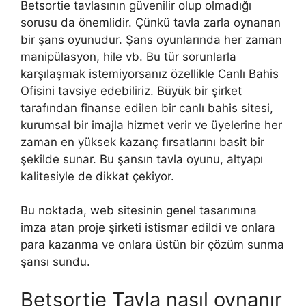
Betsortie tavlasının güvenilir olup olmadığı
sorusu da önemlidir. Çünkü tavla zarla oynanan
bir şans oyunudur. Şans oyunlarında her zaman
manipülasyon, hile vb. Bu tür sorunlarla
karşılaşmak istemiyorsanız özellikle Canlı Bahis
Ofisini tavsiye edebiliriz. Büyük bir şirket
tarafından finanse edilen bir canlı bahis sitesi,
kurumsal bir imajla hizmet verir ve üyelerine her
zaman en yüksek kazanç fırsatlarını basit bir
şekilde sunar. Bu şansın tavla oyunu, altyapı
kalitesiyle de dikkat çekiyor.
Bu noktada, web sitesinin genel tasarımına
imza atan proje şirketi istismar edildi ve onlara
para kazanma ve onlara üstün bir çözüm sunma
şansı sundu.
Betsortie Tavla nasıl oynanır