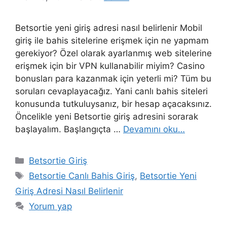
Betsortie yeni giriş adresi nasıl belirlenir Mobil
giriş ile bahis sitelerine erişmek için ne yapmam
gerekiyor? Özel olarak ayarlanmış web sitelerine
erişmek için bir VPN kullanabilir miyim? Casino
bonusları para kazanmak için yeterli mi? Tüm bu
soruları cevaplayacağız. Yani canlı bahis siteleri
konusunda tutkuluysanız, bir hesap açacaksınız.
Öncelikle yeni Betsortie giriş adresini sorarak
başlayalım. Başlangıçta …
Devamını oku…
Kategoriler
Betsortie Giriş
Etiketler
Betsortie Canlı Bahis Giriş
,
Betsortie Yeni
Giriş Adresi Nasıl Belirlenir
Yorum yap