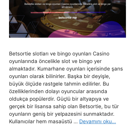
Betsortie slotları ve bingo oyunları Casino
oyunlarında öncelikle slot ve bingo yer
almaktadır. Kumarhane oyunları içerisinde şans
oyunları olarak bilinirler. Başka bir deyişle,
büyük ölçüde rastgele tahmin edilirler. Bu
özelliklerinden dolayı oyuncular arasında
oldukça popülerdir. Güçlü bir altyapıya ve
gerçek bir lisansa sahip olan Betsortie, bu tür
oyunların geniş bir yelpazesini sunmaktadır.
Kullanıcılar hem masaüstü …
Devamını oku…