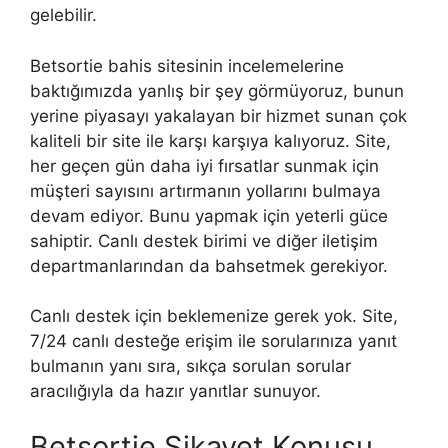
gelebilir.
Betsortie bahis sitesinin incelemelerine
baktığımızda yanlış bir şey görmüyoruz, bunun
yerine piyasayı yakalayan bir hizmet sunan çok
kaliteli bir site ile karşı karşıya kalıyoruz. Site,
her geçen gün daha iyi fırsatlar sunmak için
müşteri sayısını artırmanın yollarını bulmaya
devam ediyor. Bunu yapmak için yeterli güce
sahiptir. Canlı destek birimi ve diğer iletişim
departmanlarından da bahsetmek gerekiyor.
Canlı destek için beklemenize gerek yok. Site,
7/24 canlı desteğe erişim ile sorularınıza yanıt
bulmanın yanı sıra, sıkça sorulan sorular
aracılığıyla da hazır yanıtlar sunuyor.
Betsortie Şikayet Konusu