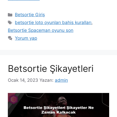
Kategoriler
Betsortie Giriş
Etiketler
betsortie loto oyunları bahis kuralları
,
Betsortie Spaceman oyunu son
Yorum yap
Betsortie Şikayetleri
Ocak 14, 2023
Yazarı:
admin