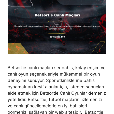
Betsortie canlı maçları seobahis, kolay erişim ve
canlı oyun seçenekleriyle mükemmel bir oyun
deneyimi sunuyor. Spor etkinliklerine bahis
oynamaktan keyif alanlar için, istenen sonuçları
elde etmek için Betsortie Canlı Oyunlar demeniz
yeterlidir. Betsortie, futbol maçlarını izlemenizi
ve canlı güncellemelerle en iyi bahisleri
görmenizi sağlayan bir web sitesidir. Betsortie