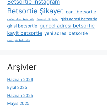
Betsortie ınstagram
Betsortie Şikayet
canli betsortie
giris adresi betsortie
casino sitesi betsortie
finansal bilgilerim
güncel adresi betsortie
girisi betsortie
kayit betsortie
yeni adresi betsortie
yeni giris betsortie
Arşivler
Haziran 2026
Eylül 2025
Haziran 2025
Mayıs 2025