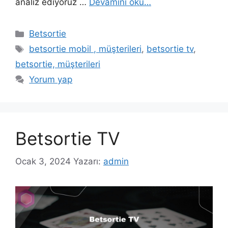
analiz ediyoruz …
Devamını oku…
Kategoriler
Betsortie
Etiketler
betsortie mobil , müşterileri
,
betsortie tv
,
betsortie, müşterileri
Yorum yap
Betsortie TV
Ocak 3, 2024
Yazarı:
admin