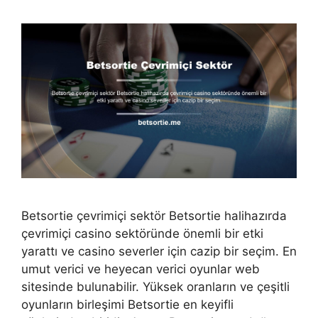
Betsortie çevrimiçi sektör Betsortie halihazırda
çevrimiçi casino sektöründe önemli bir etki
yarattı ve casino severler için cazip bir seçim. En
umut verici ve heyecan verici oyunlar web
sitesinde bulunabilir. Yüksek oranların ve çeşitli
oyunların birleşimi Betsortie en keyifli