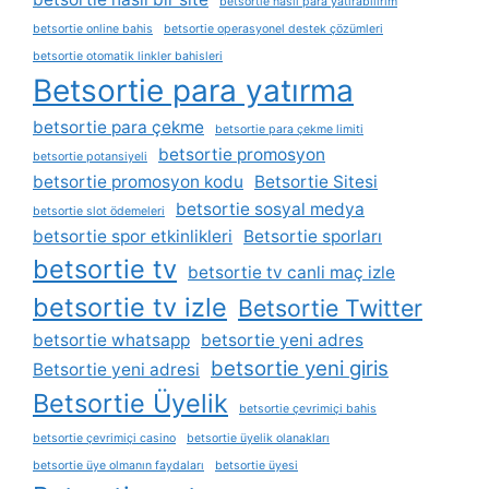
betsortie nasıl para yatırabilirim
betsortie online bahis
betsortie operasyonel destek çözümleri
betsortie otomatik linkler bahisleri
Betsortie para yatırma
betsortie para çekme
betsortie para çekme limiti
betsortie promosyon
betsortie potansiyeli
betsortie promosyon kodu
Betsortie Sitesi
betsortie sosyal medya
betsortie slot ödemeleri
betsortie spor etkinlikleri
Betsortie sporları
betsortie tv
betsortie tv canli maç izle
betsortie tv izle
Betsortie Twitter
betsortie whatsapp
betsortie yeni adres
betsortie yeni giris
Betsortie yeni adresi
Betsortie Üyelik
betsortie çevrimiçi bahis
betsortie çevrimiçi casino
betsortie üyelik olanakları
betsortie üye olmanın faydaları
betsortie üyesi