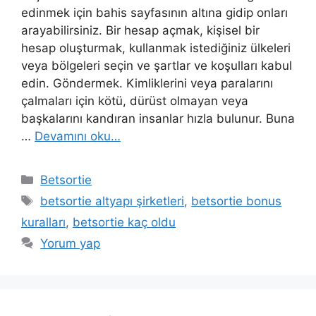
edinmek için bahis sayfasının altına gidip onları
arayabilirsiniz. Bir hesap açmak, kişisel bir
hesap oluşturmak, kullanmak istediğiniz ülkeleri
veya bölgeleri seçin ve şartlar ve koşulları kabul
edin. Göndermek. Kimliklerini veya paralarını
çalmaları için kötü, dürüst olmayan veya
başkalarını kandıran insanlar hızla bulunur. Buna
…
Devamını oku…
Kategoriler
Betsortie
Etiketler
betsortie altyapı şirketleri
,
betsortie bonus
kuralları
,
betsortie kaç oldu
Yorum yap