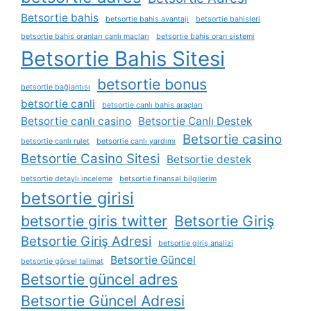
Betsortie bahis
betsortie bahis avantajı
betsortie bahisleri
betsortie bahis oranları canlı maçları
betsortie bahis oran sistemi
Betsortie Bahis Sitesi
betsortie bonus
betsortie bağlantısı
betsortie canli
betsortie canlı bahis araçları
Betsortie canlı casino
Betsortie Canlı Destek
Betsortie casino
betsortie canlı rulet
betsortie canlı yardımı
Betsortie Casino Sitesi
Betsortie destek
betsortie detaylı i̇nceleme
betsortie finansal bilgilerim
betsortie girisi
betsortie giris twitter
Betsortie Giriş
Betsortie Giriş Adresi
betsortie giriş analizi
Betsortie Güncel
betsortie görsel talimat
Betsortie güncel adres
Betsortie Güncel Adresi