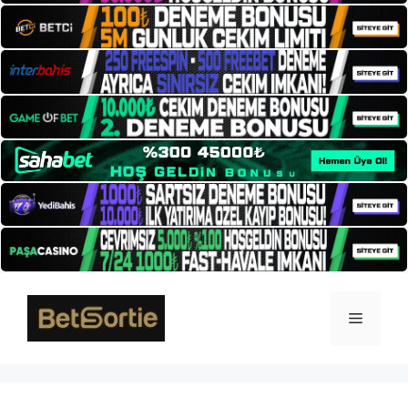
İçeriğe
atla
Menü