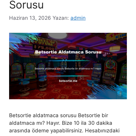
Sorusu
Haziran 13, 2026
Yazarı:
admin
Betsortie aldatmaca sorusu Betsortie bir
aldatmaca mı? Hayır. Bize 10 ila 30 dakika
arasında ödeme yapabilirsiniz. Hesabınızdaki