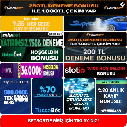
×
BETSORTIE GİRİŞ İÇİN TIKLAYINIZ!