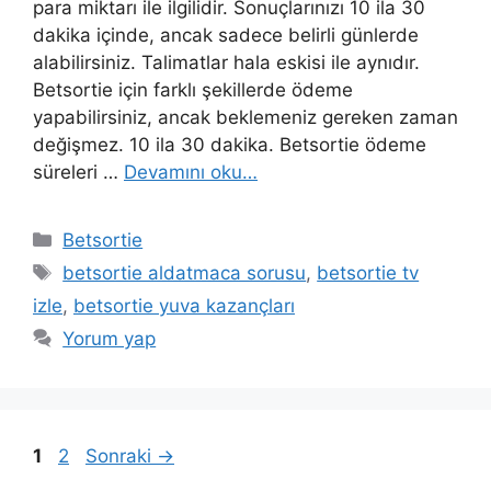
para miktarı ile ilgilidir. Sonuçlarınızı 10 ila 30
dakika içinde, ancak sadece belirli günlerde
alabilirsiniz. Talimatlar hala eskisi ile aynıdır.
Betsortie için farklı şekillerde ödeme
yapabilirsiniz, ancak beklemeniz gereken zaman
değişmez. 10 ila 30 dakika. Betsortie ödeme
süreleri …
Devamını oku…
Kategoriler
Betsortie
Etiketler
betsortie aldatmaca sorusu
,
betsortie tv
izle
,
betsortie yuva kazançları
Yorum yap
Yazı
Sayfa
Sayfa
1
2
Sonraki
→
dolaşımı