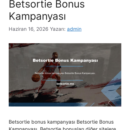
Betsortie Bonus
Kampanyası
Haziran 16, 2026
Yazarı:
admin
Betsortie bonus kampanyası Betsortie Bonus
Kampanyası. Betsortie bonusları diğer sitelere