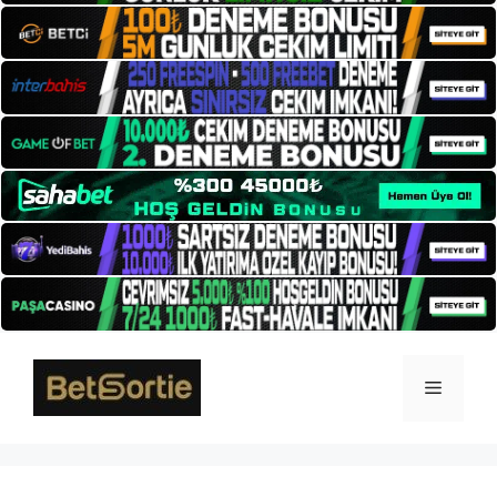
İçeriğe
atla
Menü