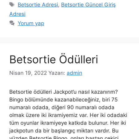
Etiketler
Betsortie Adresi
,
Betsortie Güncel Giriş
Adresi
Yorum yap
Betsortie Ödülleri
Nisan 19, 2022
Yazarı:
admin
Betsortie ödülleri Jackpot’u nasıl kazanırım?
Bingo bölümünde kazanabileceğiniz, biri 75
numaralı odada, diğeri 90 numaralı odada
olmak üzere iki ikramiyemiz var. Her iki odadaki
tüm oyunlar ikramiyeye katkıda bulunur. Her iki
jackpotun da bir başlangıç ​​miktarı vardır. Bu
yüzden Betsortie Bingo, onları baştan çekici