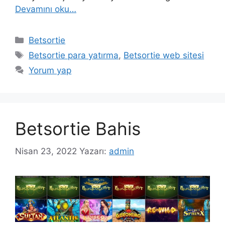
Devamını oku…
Kategoriler
Betsortie
Etiketler
Betsortie para yatırma
,
Betsortie web sitesi
Yorum yap
Betsortie Bahis
Nisan 23, 2022
Yazarı:
admin