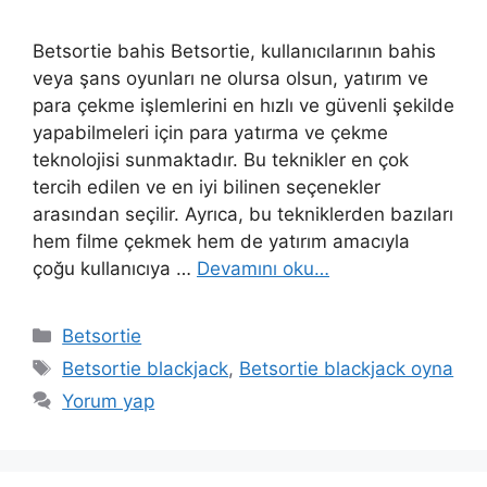
Betsortie bahis Betsortie, kullanıcılarının bahis
veya şans oyunları ne olursa olsun, yatırım ve
para çekme işlemlerini en hızlı ve güvenli şekilde
yapabilmeleri için para yatırma ve çekme
teknolojisi sunmaktadır. Bu teknikler en çok
tercih edilen ve en iyi bilinen seçenekler
arasından seçilir. Ayrıca, bu tekniklerden bazıları
hem filme çekmek hem de yatırım amacıyla
çoğu kullanıcıya …
Devamını oku…
Kategoriler
Betsortie
Etiketler
Betsortie blackjack
,
Betsortie blackjack oyna
Yorum yap