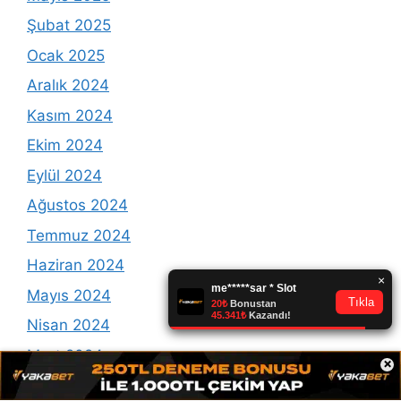
Şubat 2025
Ocak 2025
Aralık 2024
Kasım 2024
Ekim 2024
Eylül 2024
Ağustos 2024
Temmuz 2024
Haziran 2024
Mayıs 2024
Nisan 2024
Mart 2024
×
Şubat 2024