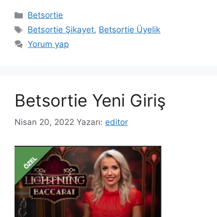
Kategoriler
Betsortie
Etiketler
Betsortie Şikayet
,
Betsortie Üyelik
Yorum yap
Betsortie Yeni Giriş
Nisan 20, 2022
Yazarı:
editor