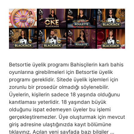
Betsortie üyelik programı Bahisçilerin karlı bahis
oyunlarına girebilmeleri için Betsortie üyelik
programı gereklidir. Sitede üyelik işlemleri için
zorunlu bir prosedür olmadığı söylenebilir.
Üyelerin, kişilerin sadece 18 yaşında olduğunu
kanıtlaması yeterlidir. 18 yaşından büyük
olduğunu ispat edemeyen üyeler bu işlemi
gerçekleştiremezler. Üye oluşturmak için mevcut
giriş adresine ulaştığınızda kayıt bölümüne
tıklayınız. Açılan yeni sayfada bazı bilgiler …