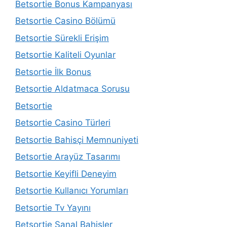
Betsortie Bonus Kampanyası
Betsortie Casino Bölümü
Betsortie Sürekli Erişim
Betsortie Kaliteli Oyunlar
Betsortie İlk Bonus
Betsortie Aldatmaca Sorusu
Betsortie
Betsortie Casino Türleri
Betsortie Bahisçi Memnuniyeti
Betsortie Arayüz Tasarımı
Betsortie Keyifli Deneyim
Betsortie Kullanıcı Yorumları
Betsortie Tv Yayını
Betsortie Sanal Bahisler