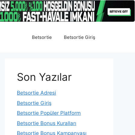
Betsortie
Betsortie Giriş
Son Yazılar
Betsortie Adresi
Betsortie Giriş
Betsortie Popüler Platform
Betsortie Bonus Kuralları
Betsortie Bonus Kampanyası