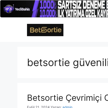
İçeriğe
atla
betsortie güvenili
Betsortie Çevrimiçi 
Eylül 21, 2024
Yazarı:
admin