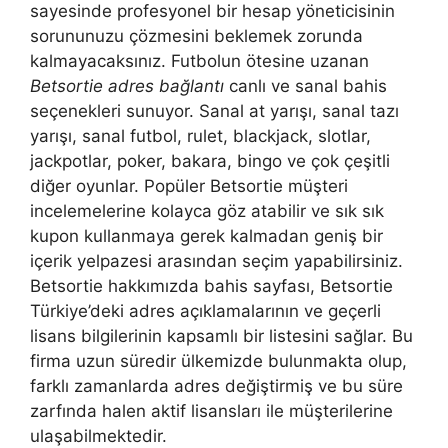
sayesinde profesyonel bir hesap yöneticisinin
sorununuzu çözmesini beklemek zorunda
kalmayacaksınız. Futbolun ötesine uzanan
Betsortie adres bağlantı
canlı ve sanal bahis
seçenekleri sunuyor. Sanal at yarışı, sanal tazı
yarışı, sanal futbol, ​​rulet, blackjack, slotlar,
jackpotlar, poker, bakara, bingo ve çok çeşitli
diğer oyunlar. Popüler Betsortie müşteri
incelemelerine kolayca göz atabilir ve sık sık
kupon kullanmaya gerek kalmadan geniş bir
içerik yelpazesi arasından seçim yapabilirsiniz.
Betsortie hakkımızda bahis sayfası, Betsortie
Türkiye’deki adres açıklamalarının ve geçerli
lisans bilgilerinin kapsamlı bir listesini sağlar. Bu
firma uzun süredir ülkemizde bulunmakta olup,
farklı zamanlarda adres değiştirmiş ve bu süre
zarfında halen aktif lisansları ile müşterilerine
ulaşabilmektedir.