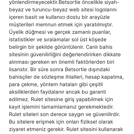
yönlendirmeyecektir.Betsortie öncelikle siyah-
beyaz ve turuncu-beyaz web sitesi logolarını
içeren basit ve kullanıcı dostu bir arayüzle
müşterileri memnun etmek için yaratılmıştır.
Üyelik düğmesi ve gerçek zamanlı puanlar,
istatistikler ve sıralamalar sol üst köşede
belirgin bir şekilde görüntülenir. Canlı bahis
sitesinin güvenilirliğini değerlendirirken dikkate
alınması gereken en önemli faktörlerden biri
lisanstır. Bir süre sonra Betsortie dışındaki
bahisçiler de sözleşme ihlalleri, hesap kapatma,
para çekme, yöntem hataları gibi çeşitli
aksiliklerden faydalanır ancak bu garanti
edilmez. Rulet sitesine giriş yapabilmek için
kayıt işlemini tamamlamanız gerekmektedir.
Rulet siteleri son derece saygın ve güvenilirdir.
Bu sitelere erişmek için onları fiziksel olarak
ziyaret etmeniz gerekir. Rulet sitesini kullanarak