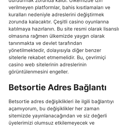
durdurmak zorunda kaldı. Ülkemizde izin
verilmeyen platformlar, bahis kısıtlamaları ve
kuralları nedeniyle adreslerini değiştirmek
zorunda kalacaktır. Çeşitli casino oyunlarına
katılmaya hazırlanın. Bu site resmi olarak lisanslı
olmasına rağmen ülkemizde yaygın olarak
tanınmakta ve devlet tarafından
yönetilmektedir, dolayısıyla diğer benzer
sitelerle rekabet etmemelidir. Bu, çevrimiçi
casino web sitelerinin adreslerinin
görüntülenmesini engeller.
Betsortie Adres Bağlantı
Betsortie adres değişiklikleri ile ilgili bağlantıyı
açamıyorum, bu değişiklikler her zaman
sitemizde yayınlanacağından ve siz değerli
üyelerimizi olumsuz etkilemeyecek ve