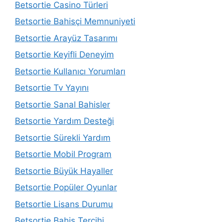
Betsortie Casino Türleri
Betsortie Bahisçi Memnuniyeti
Betsortie Arayüz Tasarımı
Betsortie Keyifli Deneyim
Betsortie Kullanıcı Yorumları
Betsortie Tv Yayını
Betsortie Sanal Bahisler
Betsortie Yardım Desteği
Betsortie Sürekli Yardım
Betsortie Mobil Program
Betsortie Büyük Hayaller
Betsortie Popüler Oyunlar
Betsortie Lisans Durumu
Betsortie Bahis Tercihi