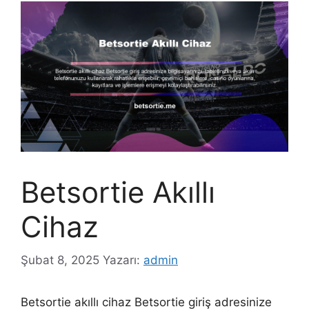
Betsortie Akıllı
Cihaz
Şubat 8, 2025
Yazarı:
admin
Betsortie akıllı cihaz Betsortie giriş adresinize