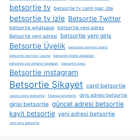
betsortie tv
betsortie tv canli maç izle
betsortie tv izle
Betsortie Twitter
betsortie whatsapp
betsortie yeni adres
betsortie yeni giris
Betsortie yeni adresi
Betsortie Üyelik
betsortie çevrimiçi bahis
betsortie çevrimiçi casino
betsortie üyelik olanakları
betsortie üye olmanın faydaları
betsortie üyesi
Betsortie ınstagram
Betsortie Şikayet
canli betsortie
giris adresi betsortie
casino sitesi betsortie
finansal bilgilerim
güncel adresi betsortie
girisi betsortie
kayit betsortie
yeni adresi betsortie
yeni giris betsortie