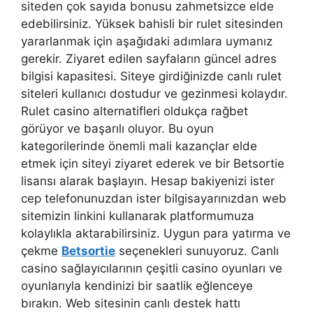
siteden çok sayıda bonusu zahmetsizce elde
edebilirsiniz. Yüksek bahisli bir rulet sitesinden
yararlanmak için aşağıdaki adımlara uymanız
gerekir. Ziyaret edilen sayfaların güncel adres
bilgisi kapasitesi. Siteye girdiğinizde canlı rulet
siteleri kullanıcı dostudur ve gezinmesi kolaydır.
Rulet casino alternatifleri oldukça rağbet
görüyor ve başarılı oluyor. Bu oyun
kategorilerinde önemli mali kazançlar elde
etmek için siteyi ziyaret ederek ve bir Betsortie
lisansı alarak başlayın. Hesap bakiyenizi ister
cep telefonunuzdan ister bilgisayarınızdan web
sitemizin linkini kullanarak platformumuza
kolaylıkla aktarabilirsiniz. Uygun para yatırma ve
çekme
Betsortie
seçenekleri sunuyoruz. Canlı
casino sağlayıcılarının çeşitli casino oyunları ve
oyunlarıyla kendinizi bir saatlik eğlenceye
bırakın. Web sitesinin canlı destek hattı