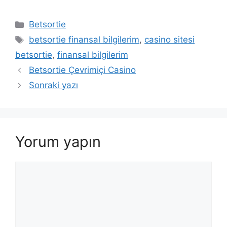
Kategoriler
Betsortie
Etiketler
betsortie finansal bilgilerim
,
casino sitesi
betsortie
,
finansal bilgilerim
Yazı
Betsortie Çevrimiçi Casino
dolaşımı
Sonraki yazı
Yorum yapın
Yorum