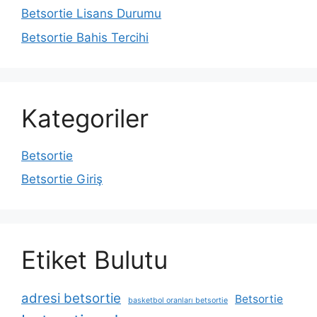
Betsortie Lisans Durumu
Betsortie Bahis Tercihi
Kategoriler
Betsortie
Betsortie Giriş
Etiket Bulutu
adresi betsortie
Betsortie
basketbol oranları betsortie