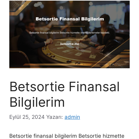
Betsortie Finansal
Bilgilerim
Eylül 25, 2024
Yazarı:
admin
Betsortie finansal bilgilerim Betsortie hizmette