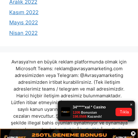
Aralık 2022
Kasım 2022
Mayıs 2022
Nisan 2022
Avrasya'nın en büyük reklam platformunda olmak için
Microsoft Teams:
reklam@avrasyamarketing.com
adresimizden veya Telegram: @Avrasyamarketing
adresimizden irtibat kurabilirsiniz. (Tek iletişim
adreslerimiz teams / telegram ve mail adresimizdir.
Harici hiçbir iletişim adresimiz bulunmamaktadır.
Lütfen itibar etmeyiniz.) Türkiye yasalarına göre 7258
sayılı kanun uyarınca yasa dışı bahis oynamanın
cezaları mevcuttur. Şu an bulunduğunuz site hiç bir
şekilde illegal bahis oyunları oynatmıyor ve oynamaya
aracı olmuyordur.
belugabahis
|
betkolikk
|
goatbahiss
×
|
felixbet
|
rinabet
|
timebet
|
julibet
|
inbahis