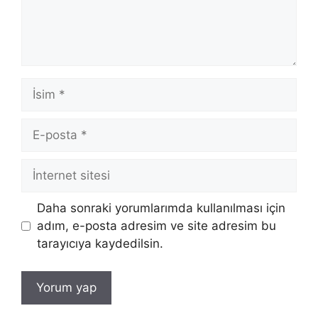
İsim
E-
posta
İnternet
sitesi
Daha sonraki yorumlarımda kullanılması için
adım, e-posta adresim ve site adresim bu
tarayıcıya kaydedilsin.