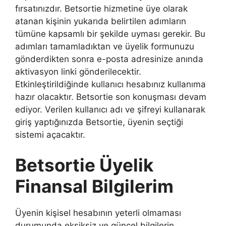
fırsatınızdır. Betsortie hizmetine üye olarak
atanan kişinin yukarıda belirtilen adımların
tümüne kapsamlı bir şekilde uyması gerekir. Bu
adımları tamamladıktan ve üyelik formunuzu
gönderdikten sonra e-posta adresinize anında
aktivasyon linki gönderilecektir.
Etkinleştirildiğinde kullanıcı hesabınız kullanıma
hazır olacaktır. Betsortie son konuşması devam
ediyor. Verilen kullanıcı adı ve şifreyi kullanarak
giriş yaptığınızda Betsortie, üyenin seçtiği
sistemi açacaktır.
Betsortie Üyelik
Finansal Bilgilerim
Üyenin kişisel hesabının yeterli olmaması
durumunda eksiksiz ve güncel bilgilerin