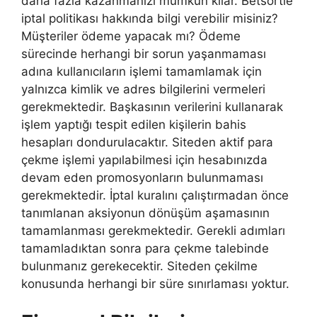
daha fazla kazanmanızı mümkün kılar. Betsortie
iptal politikası hakkında bilgi verebilir misiniz?
Müşteriler ödeme yapacak mı? Ödeme
sürecinde herhangi bir sorun yaşanmaması
adına kullanıcıların işlemi tamamlamak için
yalnızca kimlik ve adres bilgilerini vermeleri
gerekmektedir. Başkasının verilerini kullanarak
işlem yaptığı tespit edilen kişilerin bahis
hesapları dondurulacaktır. Siteden aktif para
çekme işlemi yapılabilmesi için hesabınızda
devam eden promosyonların bulunmaması
gerekmektedir. İptal kuralını çalıştırmadan önce
tanımlanan aksiyonun dönüşüm aşamasının
tamamlanması gerekmektedir. Gerekli adımları
tamamladıktan sonra para çekme talebinde
bulunmanız gerekecektir. Siteden çekilme
konusunda herhangi bir süre sınırlaması yoktur.