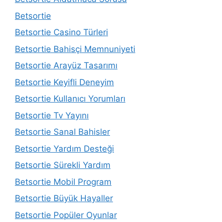
Betsortie
Betsortie Casino Türleri
Betsortie Bahisçi Memnuniyeti
Betsortie Arayüz Tasarımı
Betsortie Keyifli Deneyim
Betsortie Kullanıcı Yorumları
Betsortie Tv Yayını
Betsortie Sanal Bahisler
Betsortie Yardım Desteği
Betsortie Sürekli Yardım
Betsortie Mobil Program
Betsortie Büyük Hayaller
Betsortie Popüler Oyunlar