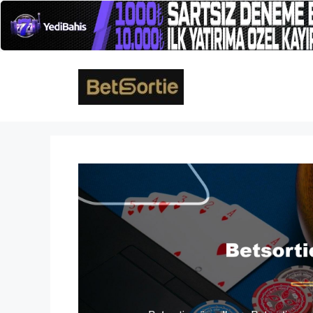
İçeriğe
atla