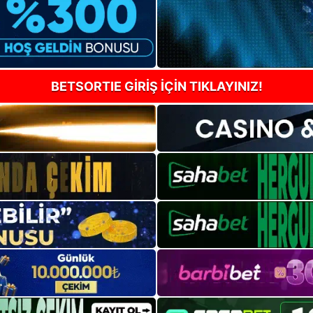
BETSORTIE GİRİŞ İÇİN TIKLAYINIZ!