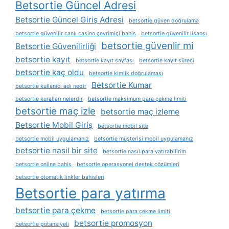
Betsortie Güncel Adresi
Betsortie Güncel Giriş Adresi
betsortie güven doğrulama
betsortie güvenilir canlı casino çevrimiçi bahis
betsortie güvenilir lisansı
betsortie güvenlir mi
Betsortie Güvenilirliği
betsortie kayıt
betsortie kayıt sayfası
betsortie kayıt süreci
betsortie kaç oldu
betsortie kimlik doğrulaması
Betsortie Kumar
betsortie kullanıcı adı nedir
betsortie kuralları nelerdir
betsortie maksimum para çekme limiti
betsortie maç izle
betsortie maç izleme
Betsortie Mobil Giriş
betsortie mobil site
betsortie mobil uygulamanız
betsortie müşterisi mobil uygulamanız
betsortie nasil bir site
betsortie nasıl para yatırabilirim
betsortie online bahis
betsortie operasyonel destek çözümleri
betsortie otomatik linkler bahisleri
Betsortie para yatırma
betsortie para çekme
betsortie para çekme limiti
betsortie promosyon
betsortie potansiyeli