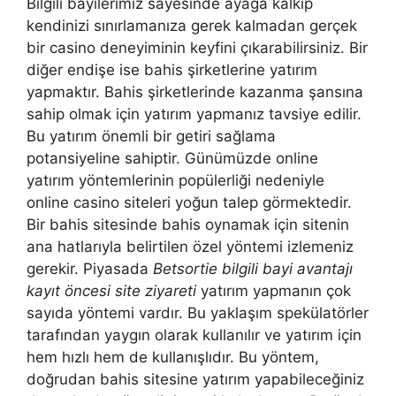
Bilgili bayilerimiz sayesinde ayağa kalkıp
kendinizi sınırlamanıza gerek kalmadan gerçek
bir casino deneyiminin keyfini çıkarabilirsiniz. Bir
diğer endişe ise bahis şirketlerine yatırım
yapmaktır. Bahis şirketlerinde kazanma şansına
sahip olmak için yatırım yapmanız tavsiye edilir.
Bu yatırım önemli bir getiri sağlama
potansiyeline sahiptir. Günümüzde online
yatırım yöntemlerinin popülerliği nedeniyle
online casino siteleri yoğun talep görmektedir.
Bir bahis sitesinde bahis oynamak için sitenin
ana hatlarıyla belirtilen özel yöntemi izlemeniz
gerekir. Piyasada
Betsortie bilgili bayi avantajı
kayıt öncesi site ziyareti
yatırım yapmanın çok
sayıda yöntemi vardır. Bu yaklaşım spekülatörler
tarafından yaygın olarak kullanılır ve yatırım için
hem hızlı hem de kullanışlıdır. Bu yöntem,
doğrudan bahis sitesine yatırım yapabileceğiniz