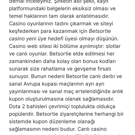
derhal inceleyiniz. Şirketin asıl şekli, kayıt
platformundaki belgelerin eksiksiz olması ve
temel haklarının tam olarak anlatılmasıdır.
Casino oyunlarının tadını çıkarmak ve siteyi
keşfederken para kazanmak için
Betsortie
casino yeni üye hedefi
üyesi olmayı düşünün.
Casino web sitesi iki bölüme ayrılmıştır: slotlar
ve canlı oyunlar. Betsortie elde edilmesi her
zamankinden daha kolay olan bonus kodları
sunarak size rahatlama ve gevşeme fırsatı
sunuyor. Bunun nedeni Betsortie canlı derbi ve
sanal Avrupa kupası maçlarının ayrı ayrı
yayınlanması ve sanal maç ertelendiğinde anlık
kupon oluşturulmasına olanak sağlamasıdır.
Dota 2 bahisleri çevrimiçi toplulukta oldukça
popülerdir. Betsortie ziyaretçilerine herhangi bir
sistemde kupon düzenleme olanağı
sağlamasının nedeni budur. Canlı casino