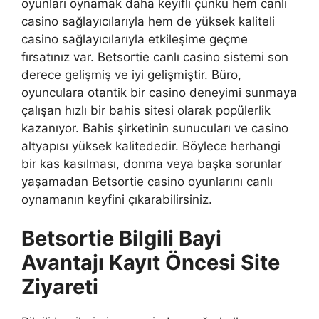
oyunları oynamak daha keyifli çünkü hem canlı
casino sağlayıcılarıyla hem de yüksek kaliteli
casino sağlayıcılarıyla etkileşime geçme
fırsatınız var. Betsortie canlı casino sistemi son
derece gelişmiş ve iyi gelişmiştir. Büro,
oyunculara otantik bir casino deneyimi sunmaya
çalışan hızlı bir bahis sitesi olarak popülerlik
kazanıyor. Bahis şirketinin sunucuları ve casino
altyapısı yüksek kalitededir. Böylece herhangi
bir kas kasılması, donma veya başka sorunlar
yaşamadan Betsortie casino oyunlarını canlı
oynamanın keyfini çıkarabilirsiniz.
Betsortie Bilgili Bayi
Avantajı Kayıt Öncesi Site
Ziyareti