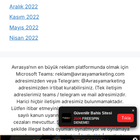
Aralık 2022
Kasım 2022
Mayıs 2022
Nisan 2022
Avrasya'nın en büyük reklam platformunda olmak için
Microsoft Teams:
reklam@avrasyamarketing.com
adresimizden veya Telegram: @Avrasyamarketing
adresimizden irtibat kurabilirsiniz. (Tek iletişim
adreslerimiz teams / telegram ve mail adresimizdir.
Harici hiçbir iletişim adresimiz bulunmamaktadır.
Lütfen itibar etmeyiniz.) Türkiye yasalarına göre 7258
sayılı kanun uyarınca yasa dışı bahis oynamanın
cezaları mevcuttur. Şu an bulunduğunuz site hiç bir
şekilde illegal bahis oyunları oynatmıyor ve oynamaya
aracı olmuyordur.
belugabahis
|
betkolikk
|
goatbahiss
×