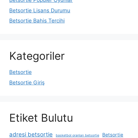
Betsortie Popüler Oyunlar
Betsortie Lisans Durumu
Betsortie Bahis Tercihi
Kategoriler
Betsortie
Betsortie Giriş
Etiket Bulutu
adresi betsortie
Betsortie
basketbol oranları betsortie