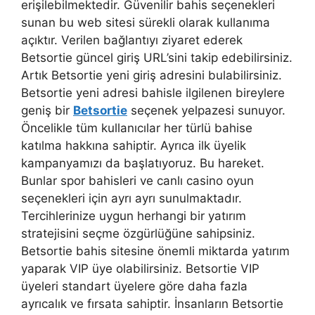
erişilebilmektedir. Güvenilir bahis seçenekleri
sunan bu web sitesi sürekli olarak kullanıma
açıktır. Verilen bağlantıyı ziyaret ederek
Betsortie güncel giriş URL’sini takip edebilirsiniz.
Artık Betsortie yeni giriş adresini bulabilirsiniz.
Betsortie yeni adresi bahisle ilgilenen bireylere
geniş bir
Betsortie
seçenek yelpazesi sunuyor.
Öncelikle tüm kullanıcılar her türlü bahise
katılma hakkına sahiptir. Ayrıca ilk üyelik
kampanyamızı da başlatıyoruz. Bu hareket.
Bunlar spor bahisleri ve canlı casino oyun
seçenekleri için ayrı ayrı sunulmaktadır.
Tercihlerinize uygun herhangi bir yatırım
stratejisini seçme özgürlüğüne sahipsiniz.
Betsortie bahis sitesine önemli miktarda yatırım
yaparak VIP üye olabilirsiniz. Betsortie VIP
üyeleri standart üyelere göre daha fazla
ayrıcalık ve fırsata sahiptir. İnsanların Betsortie