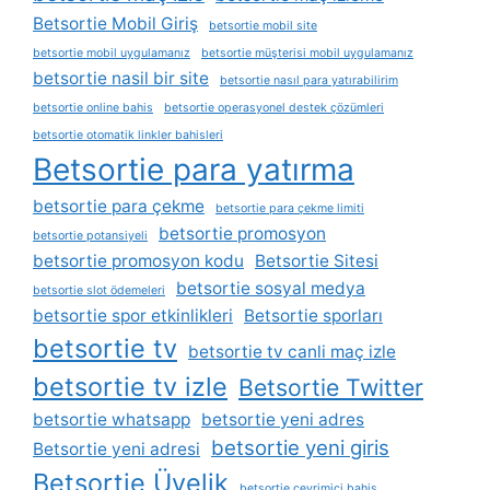
Betsortie Mobil Giriş
betsortie mobil site
betsortie mobil uygulamanız
betsortie müşterisi mobil uygulamanız
betsortie nasil bir site
betsortie nasıl para yatırabilirim
betsortie online bahis
betsortie operasyonel destek çözümleri
betsortie otomatik linkler bahisleri
Betsortie para yatırma
betsortie para çekme
betsortie para çekme limiti
betsortie promosyon
betsortie potansiyeli
betsortie promosyon kodu
Betsortie Sitesi
betsortie sosyal medya
betsortie slot ödemeleri
betsortie spor etkinlikleri
Betsortie sporları
betsortie tv
betsortie tv canli maç izle
betsortie tv izle
Betsortie Twitter
betsortie whatsapp
betsortie yeni adres
betsortie yeni giris
Betsortie yeni adresi
Betsortie Üyelik
betsortie çevrimiçi bahis