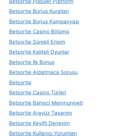
Betsortie Popüler Platform
Betsortie Bonus Kuralları
Betsortie Bonus Kampanyası
Betsortie Casino Bölümü
Betsortie Sürekli Erişim
Betsortie Kaliteli Oyunlar
Betsortie İlk Bonus
Betsortie Aldatmaca Sorusu
Betsortie
Betsortie Casino Türleri
Betsortie Bahisçi Memnuniyeti
Betsortie Arayüz Tasarımı
Betsortie Keyifli Deneyim
Betsortie Kullanıcı Yorumları