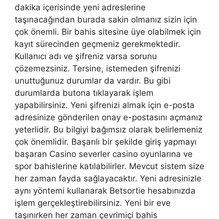
dakika içerisinde yeni adreslerine
taşınacağından burada sakin olmanız sizin için
çok önemli. Bir bahis sitesine üye olabilmek için
kayıt sürecinden geçmeniz gerekmektedir.
Kullanıcı adı ve şifreniz varsa sorunu
çözemezsiniz. Tersine, istemeden şifrenizi
unuttuğunuz durumlar da vardır. Bu gibi
durumlarda butona tıklayarak işlem
yapabilirsiniz. Yeni şifrenizi almak için e-posta
adresinize gönderilen onay e-postasını açmanız
yeterlidir. Bu bilgiyi bağımsız olarak belirlemeniz
çok önemlidir. Başarılı bir şekilde giriş yapmayı
başaran Casino severler casino oyunlarına ve
spor bahislerine katılabilirler. Mevcut sistem size
her zaman fayda sağlayacaktır. Yeni adresinizle
aynı yöntemi kullanarak Betsortie hesabınızda
işlem gerçekleştirebilirsiniz. Yeni bir eve
taşınırken her zaman çevrimiçi bahis