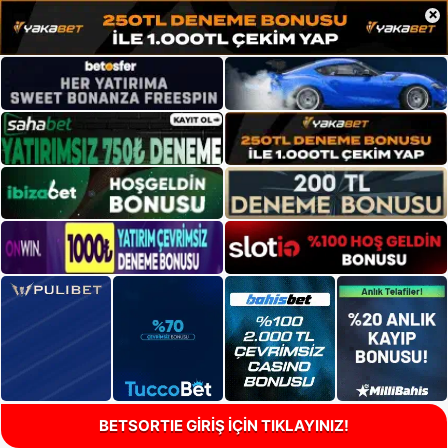
×
BETSORTIE GİRİŞ İÇİN TIKLAYINIZ!