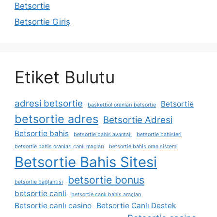
Betsortie
Betsortie Giriş
Etiket Bulutu
adresi betsortie
Betsortie
basketbol oranları betsortie
betsortie adres
Betsortie Adresi
Betsortie bahis
betsortie bahis avantajı
betsortie bahisleri
betsortie bahis oranları canlı maçları
betsortie bahis oran sistemi
Betsortie Bahis Sitesi
betsortie bonus
betsortie bağlantısı
betsortie canli
betsortie canlı bahis araçları
Betsortie canlı casino
Betsortie Canlı Destek