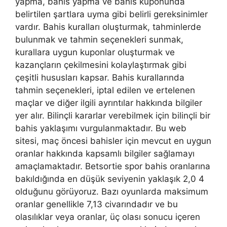
yapma, bahis yapma ve bahis kuponunda
belirtilen şartlara uyma gibi belirli gereksinimler
vardır. Bahis kuralları oluşturmak, tahminlerde
bulunmak ve tahmin seçenekleri sunmak,
kurallara uygun kuponlar oluşturmak ve
kazançların çekilmesini kolaylaştırmak gibi
çeşitli hususları kapsar. Bahis kurallarında
tahmin seçenekleri, iptal edilen ve ertelenen
maçlar ve diğer ilgili ayrıntılar hakkında bilgiler
yer alır. Bilinçli kararlar verebilmek için bilinçli bir
bahis yaklaşımı vurgulanmaktadır. Bu web
sitesi, maç öncesi bahisler için mevcut en uygun
oranlar hakkında kapsamlı bilgiler sağlamayı
amaçlamaktadır. Betsortie spor bahis oranlarına
bakıldığında en düşük seviyenin yaklaşık 2,0 4
olduğunu görüyoruz. Bazı oyunlarda maksimum
oranlar genellikle 7,13 civarındadır ve bu
olasılıklar veya oranlar, üç olası sonucu içeren