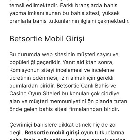
temsil edilmektedir. Farklı branşlarda bahis
yapma imkanı sunan bu bahis sitesi, yüksek
oranlarla bahis tutkunlarının ilgisini çekmektedir.
Betsortie Mobil Girişi
Bu durumda web sitesinin müşteri sayısı ve
popülerliği geçerlidir. Yanıt aldıktan sonra,
Komisyonun siteyi incelemesi ve inceleme
ücretinin ödenmesi, izin almak için gerekli
adımlardan biridir. Betsortie Canlı Bahis ve
Casino Oyun Siteleri bu konuları çok ciddiye
alan ve müşteri memnuniyetini ön planda tutan
önde gelen bahis sitesi firmalarından biridir.
Çevrimiçi bahislere dikkat etmek hiç de zor
değil.
Betsortie mobil girişi
oyun tutkunlarına