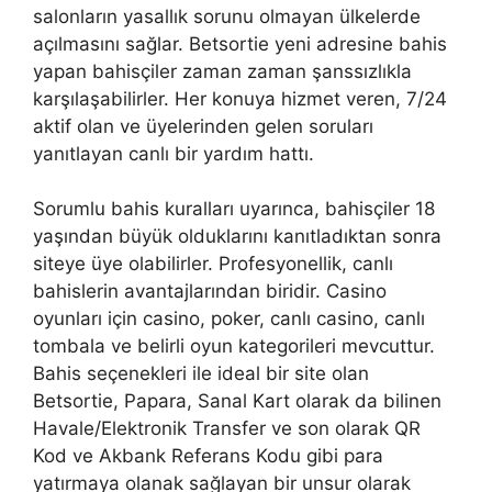
salonların yasallık sorunu olmayan ülkelerde
açılmasını sağlar. Betsortie yeni adresine bahis
yapan bahisçiler zaman zaman şanssızlıkla
karşılaşabilirler. Her konuya hizmet veren, 7/24
aktif olan ve üyelerinden gelen soruları
yanıtlayan canlı bir yardım hattı.
Sorumlu bahis kuralları uyarınca, bahisçiler 18
yaşından büyük olduklarını kanıtladıktan sonra
siteye üye olabilirler. Profesyonellik, canlı
bahislerin avantajlarından biridir. Casino
oyunları için casino, poker, canlı casino, canlı
tombala ve belirli oyun kategorileri mevcuttur.
Bahis seçenekleri ile ideal bir site olan
Betsortie, Papara, Sanal Kart olarak da bilinen
Havale/Elektronik Transfer ve son olarak QR
Kod ve Akbank Referans Kodu gibi para
yatırmaya olanak sağlayan bir unsur olarak