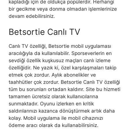
kapladığı için de oldukça popülerdir. Herhangi
bir gecikme veya donma olmadan işlemlerinize
devam edebilirsiniz.
Betsortie Canlı TV
Canlı TV özelliği, Betsortie mobil uygulaması
aracılığıyla da kullanılabilir. Sporseverlerin en
sevdiği özellik kuşkusuz maçları canlı izleme
özelliğidir. Ne yazık ki, özel karşılaşmaları takip
etmek çok zordur. Aylık abonelikler ve
taahhütler çok zordur. Betsortie Canlı TV özelliği
tüm bu sorunları ortadan kaldırır. Site bu hizmeti
tamamen ücretsiz olarak kullanıcılarına
sunmaktadır. Oyunu izlerken en kritik
saldırılarınızı kazanca dönüştürmek artık daha
kolay. Mobil uygulama ile mobil cihazınızı
ödeme aracı olarak da kullanabilirsiniz.