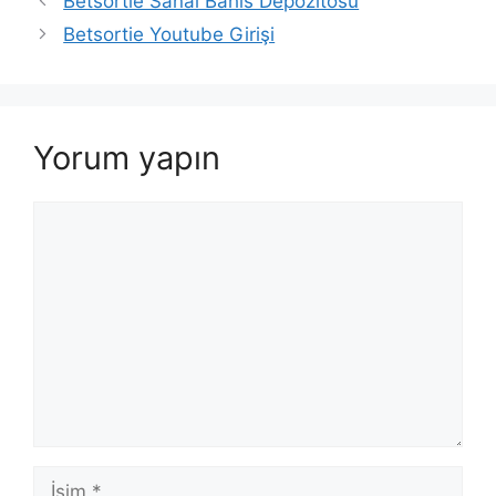
Betsortie Sanal Bahis Depozitosu
dolaşımı
Betsortie Youtube Girişi
Yorum yapın
Yorum
İsim