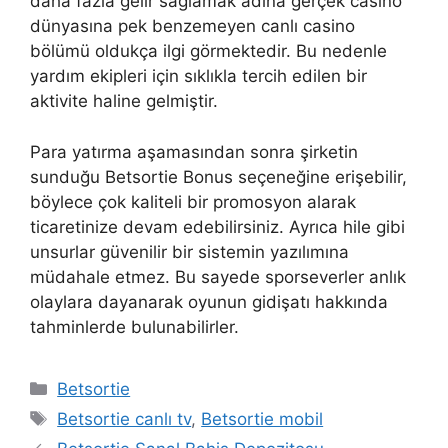
daha fazla gelir sağlamak adına gerçek casino
dünyasına pek benzemeyen canlı casino
bölümü oldukça ilgi görmektedir. Bu nedenle
yardım ekipleri için sıklıkla tercih edilen bir
aktivite haline gelmiştir.
Para yatırma aşamasından sonra şirketin
sunduğu Betsortie Bonus seçeneğine erişebilir,
böylece çok kaliteli bir promosyon alarak
ticaretinize devam edebilirsiniz. Ayrıca hile gibi
unsurlar güvenilir bir sistemin yazılımına
müdahale etmez. Bu sayede sporseverler anlık
olaylara dayanarak oyunun gidişatı hakkında
tahminlerde bulunabilirler.
Kategoriler
Betsortie
Etiketler
Betsortie canlı tv
,
Betsortie mobil
Yazı