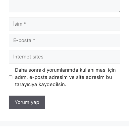
İsim
E-
posta
İnternet
sitesi
Daha sonraki yorumlarımda kullanılması için
adım, e-posta adresim ve site adresim bu
tarayıcıya kaydedilsin.