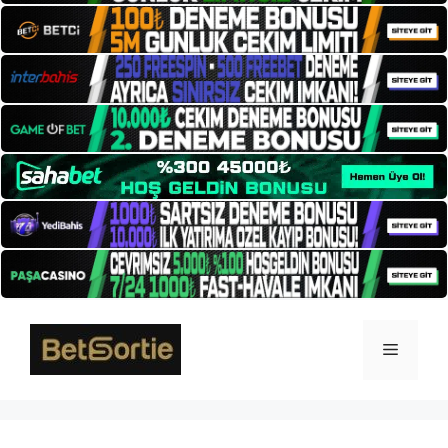
İçeriğe
atla
Menü