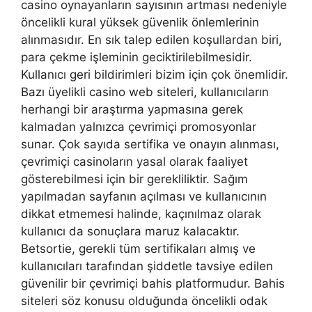
casino oynayanların sayısının artması nedeniyle
öncelikli kural yüksek güvenlik önlemlerinin
alınmasıdır. En sık talep edilen koşullardan biri,
para çekme işleminin geciktirilebilmesidir.
Kullanıcı geri bildirimleri bizim için çok önemlidir.
Bazı üyelikli casino web siteleri, kullanıcıların
herhangi bir araştırma yapmasına gerek
kalmadan yalnızca çevrimiçi promosyonlar
sunar. Çok sayıda sertifika ve onayın alınması,
çevrimiçi casinoların yasal olarak faaliyet
gösterebilmesi için bir gerekliliktir. Sağım
yapılmadan sayfanın açılması ve kullanıcının
dikkat etmemesi halinde, kaçınılmaz olarak
kullanıcı da sonuçlara maruz kalacaktır.
Betsortie, gerekli tüm sertifikaları almış ve
kullanıcıları tarafından şiddetle tavsiye edilen
güvenilir bir çevrimiçi bahis platformudur. Bahis
siteleri söz konusu olduğunda öncelikli odak