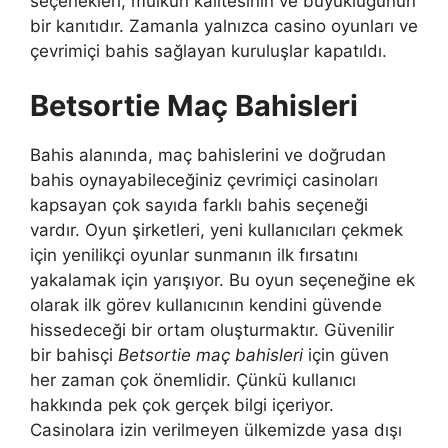
seçenekleri, mülkün kalitesinin ve büyüklüğünün
bir kanıtıdır. Zamanla yalnızca casino oyunları ve
çevrimiçi bahis sağlayan kuruluşlar kapatıldı.
Betsortie Maç Bahisleri
Bahis alanında, maç bahislerini ve doğrudan
bahis oynayabileceğiniz çevrimiçi casinoları
kapsayan çok sayıda farklı bahis seçeneği
vardır. Oyun şirketleri, yeni kullanıcıları çekmek
için yenilikçi oyunlar sunmanın ilk fırsatını
yakalamak için yarışıyor. Bu oyun seçeneğine ek
olarak ilk görev kullanıcının kendini güvende
hissedeceği bir ortam oluşturmaktır. Güvenilir
bir bahisçi
Betsortie maç bahisleri
için güven
her zaman çok önemlidir. Çünkü kullanıcı
hakkında pek çok gerçek bilgi içeriyor.
Casinolara izin verilmeyen ülkemizde yasa dışı