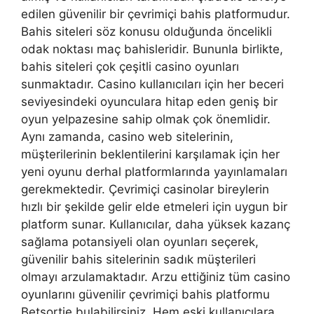
edilen güvenilir bir çevrimiçi bahis platformudur.
Bahis siteleri söz konusu olduğunda öncelikli
odak noktası maç bahisleridir. Bununla birlikte,
bahis siteleri çok çeşitli casino oyunları
sunmaktadır. Casino kullanıcıları için her beceri
seviyesindeki oyunculara hitap eden geniş bir
oyun yelpazesine sahip olmak çok önemlidir.
Aynı zamanda, casino web sitelerinin,
müşterilerinin beklentilerini karşılamak için her
yeni oyunu derhal platformlarında yayınlamaları
gerekmektedir. Çevrimiçi casinolar bireylerin
hızlı bir şekilde gelir elde etmeleri için uygun bir
platform sunar. Kullanıcılar, daha yüksek kazanç
sağlama potansiyeli olan oyunları seçerek,
güvenilir bahis sitelerinin sadık müşterileri
olmayı arzulamaktadır. Arzu ettiğiniz tüm casino
oyunlarını güvenilir çevrimiçi bahis platformu
Betsortie bulabilirsiniz. Hem eski kullanıcılara