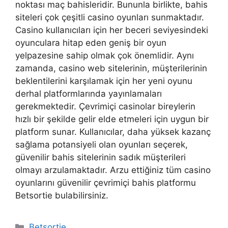
noktası maç bahisleridir. Bununla birlikte, bahis
siteleri çok çeşitli casino oyunları sunmaktadır.
Casino kullanıcıları için her beceri seviyesindeki
oyunculara hitap eden geniş bir oyun
yelpazesine sahip olmak çok önemlidir. Aynı
zamanda, casino web sitelerinin, müşterilerinin
beklentilerini karşılamak için her yeni oyunu
derhal platformlarında yayınlamaları
gerekmektedir. Çevrimiçi casinolar bireylerin
hızlı bir şekilde gelir elde etmeleri için uygun bir
platform sunar. Kullanıcılar, daha yüksek kazanç
sağlama potansiyeli olan oyunları seçerek,
güvenilir bahis sitelerinin sadık müşterileri
olmayı arzulamaktadır. Arzu ettiğiniz tüm casino
oyunlarını güvenilir çevrimiçi bahis platformu
Betsortie bulabilirsiniz.
Kategoriler
Betsortie