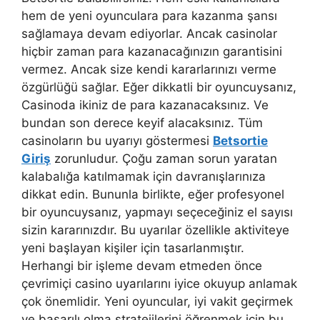
hem de yeni oyunculara para kazanma şansı
sağlamaya devam ediyorlar. Ancak casinolar
hiçbir zaman para kazanacağınızın garantisini
vermez. Ancak size kendi kararlarınızı verme
özgürlüğü sağlar. Eğer dikkatli bir oyuncuysanız,
Casinoda ikiniz de para kazanacaksınız. Ve
bundan son derece keyif alacaksınız. Tüm
casinoların bu uyarıyı göstermesi
Betsortie
Giriş
zorunludur. Çoğu zaman sorun yaratan
kalabalığa katılmamak için davranışlarınıza
dikkat edin. Bununla birlikte, eğer profesyonel
bir oyuncuysanız, yapmayı seçeceğiniz el sayısı
sizin kararınızdır. Bu uyarılar özellikle aktiviteye
yeni başlayan kişiler için tasarlanmıştır.
Herhangi bir işleme devam etmeden önce
çevrimiçi casino uyarılarını iyice okuyup anlamak
çok önemlidir. Yeni oyuncular, iyi vakit geçirmek
ve başarılı olma stratejilerini öğrenmek için bu