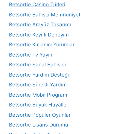
Betsortie Casino Türleri
Betsortie Bahisçi Memnuniyeti
Betsortie Arayüz Tasarımı
Betsortie Keyifli Deneyim
Betsortie Kullanıcı Yorumları
Betsortie Tv Yayını
Betsortie Sanal Bahisler
Betsortie Yardım Desteği
Betsortie Sürekli Yardım
Betsortie Mobil Program
Betsortie Büyük Hayaller
Betsortie Popüler Oyunlar
Betsortie Lisans Durumu