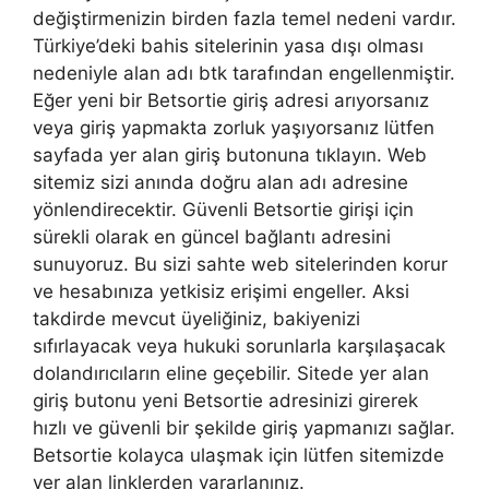
değiştirmenizin birden fazla temel nedeni vardır.
Türkiye’deki bahis sitelerinin yasa dışı olması
nedeniyle alan adı btk tarafından engellenmiştir.
Eğer yeni bir Betsortie giriş adresi arıyorsanız
veya giriş yapmakta zorluk yaşıyorsanız lütfen
sayfada yer alan giriş butonuna tıklayın. Web
sitemiz sizi anında doğru alan adı adresine
yönlendirecektir. Güvenli Betsortie girişi için
sürekli olarak en güncel bağlantı adresini
sunuyoruz. Bu sizi sahte web sitelerinden korur
ve hesabınıza yetkisiz erişimi engeller. Aksi
takdirde mevcut üyeliğiniz, bakiyenizi
sıfırlayacak veya hukuki sorunlarla karşılaşacak
dolandırıcıların eline geçebilir. Sitede yer alan
giriş butonu yeni Betsortie adresinizi girerek
hızlı ve güvenli bir şekilde giriş yapmanızı sağlar.
Betsortie kolayca ulaşmak için lütfen sitemizde
yer alan linklerden yararlanınız.