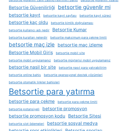
betsortie güvenilir canlı casino çevrimiçi bahis
betsortie güvenilir lisansı
betsortie güvenlir mi
Betsortie Güvenilirliği
betsortie kayıt
betsortie kayıt sayfası
betsortie kayıt süreci
betsortie kaç oldu
betsortie kimlik doğrulaması
Betsortie Kumar
betsortie kullanıcı adı nedir
betsortie kuralları nelerdir
betsortie maksimum para çekme limiti
betsortie maç izle
betsortie maç izleme
Betsortie Mobil Giriş
betsortie mobil site
betsortie mobil uygulamanız
betsortie müşterisi mobil uygulamanız
betsortie nasil bir site
betsortie nasıl para yatırabilirim
betsortie online bahis
betsortie operasyonel destek çözümleri
betsortie otomatik linkler bahisleri
Betsortie para yatırma
betsortie para çekme
betsortie para çekme limiti
betsortie promosyon
betsortie potansiyeli
betsortie promosyon kodu
Betsortie Sitesi
betsortie sosyal medya
betsortie slot ödemeleri
betsortie spor etkinlikleri
Betsortie sporları