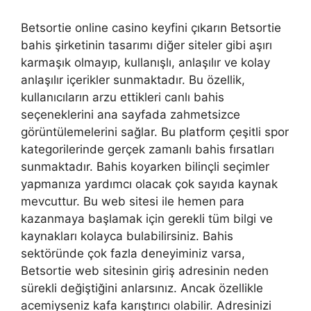
Betsortie online casino keyfini çıkarın Betsortie
bahis şirketinin tasarımı diğer siteler gibi aşırı
karmaşık olmayıp, kullanışlı, anlaşılır ve kolay
anlaşılır içerikler sunmaktadır. Bu özellik,
kullanıcıların arzu ettikleri canlı bahis
seçeneklerini ana sayfada zahmetsizce
görüntülemelerini sağlar. Bu platform çeşitli spor
kategorilerinde gerçek zamanlı bahis fırsatları
sunmaktadır. Bahis koyarken bilinçli seçimler
yapmanıza yardımcı olacak çok sayıda kaynak
mevcuttur. Bu web sitesi ile hemen para
kazanmaya başlamak için gerekli tüm bilgi ve
kaynakları kolayca bulabilirsiniz. Bahis
sektöründe çok fazla deneyiminiz varsa,
Betsortie web sitesinin giriş adresinin neden
sürekli değiştiğini anlarsınız. Ancak özellikle
acemiyseniz kafa karıştırıcı olabilir. Adresinizi