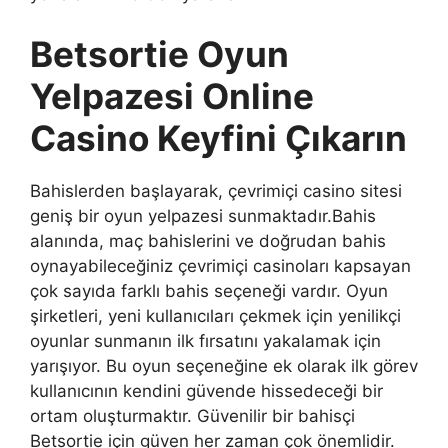
Betsortie Oyun
Yelpazesi Online
Casino Keyfini Çıkarın
Bahislerden başlayarak, çevrimiçi casino sitesi
geniş bir oyun yelpazesi sunmaktadır.Bahis
alanında, maç bahislerini ve doğrudan bahis
oynayabileceğiniz çevrimiçi casinoları kapsayan
çok sayıda farklı bahis seçeneği vardır. Oyun
şirketleri, yeni kullanıcıları çekmek için yenilikçi
oyunlar sunmanın ilk fırsatını yakalamak için
yarışıyor. Bu oyun seçeneğine ek olarak ilk görev
kullanıcının kendini güvende hissedeceği bir
ortam oluşturmaktır. Güvenilir bir bahisçi
Betsortie için güven her zaman çok önemlidir.