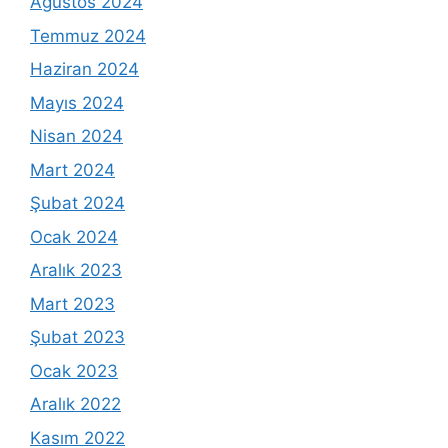
Ağustos 2024
Temmuz 2024
Haziran 2024
Mayıs 2024
Nisan 2024
Mart 2024
Şubat 2024
Ocak 2024
Aralık 2023
Mart 2023
Şubat 2023
Ocak 2023
Aralık 2022
Kasım 2022