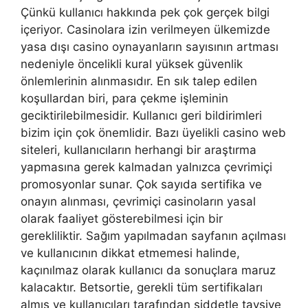
Çünkü kullanıcı hakkında pek çok gerçek bilgi
içeriyor. Casinolara izin verilmeyen ülkemizde
yasa dışı casino oynayanların sayısının artması
nedeniyle öncelikli kural yüksek güvenlik
önlemlerinin alınmasıdır. En sık talep edilen
koşullardan biri, para çekme işleminin
geciktirilebilmesidir. Kullanıcı geri bildirimleri
bizim için çok önemlidir. Bazı üyelikli casino web
siteleri, kullanıcıların herhangi bir araştırma
yapmasına gerek kalmadan yalnızca çevrimiçi
promosyonlar sunar. Çok sayıda sertifika ve
onayın alınması, çevrimiçi casinoların yasal
olarak faaliyet gösterebilmesi için bir
gerekliliktir. Sağım yapılmadan sayfanın açılması
ve kullanıcının dikkat etmemesi halinde,
kaçınılmaz olarak kullanıcı da sonuçlara maruz
kalacaktır. Betsortie, gerekli tüm sertifikaları
almış ve kullanıcıları tarafından şiddetle tavsiye