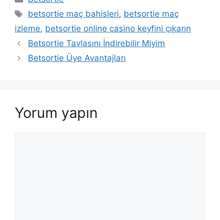
Etiketler
betsortie maç bahisleri
,
betsortie maç
izleme
,
betsortie online casino keyfini çıkarın
Yazı
Betsortie Tavlasını İndirebilir Miyim
dolaşımı
Betsortie Üye Avantajları
Yorum yapın
Yorum