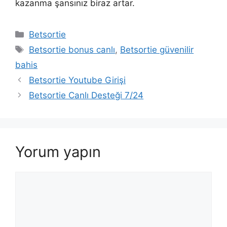
kazanma şansınız biraz artar.
Kategoriler
Betsortie
Etiketler
Betsortie bonus canlı
,
Betsortie güvenilir
bahis
Yazı
Betsortie Youtube Girişi
dolaşımı
Betsortie Canlı Desteği 7/24
Yorum yapın
Yorum