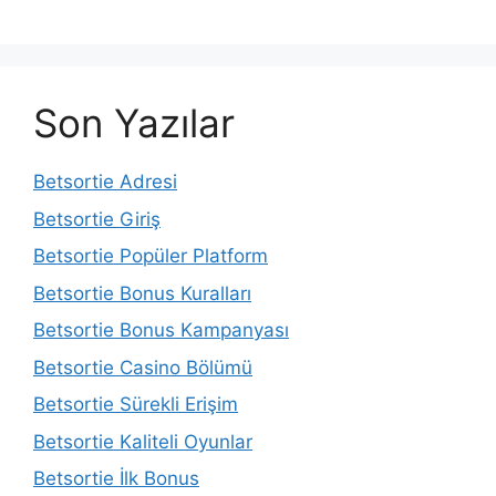
Son Yazılar
Betsortie Adresi
Betsortie Giriş
Betsortie Popüler Platform
Betsortie Bonus Kuralları
Betsortie Bonus Kampanyası
Betsortie Casino Bölümü
Betsortie Sürekli Erişim
Betsortie Kaliteli Oyunlar
Betsortie İlk Bonus