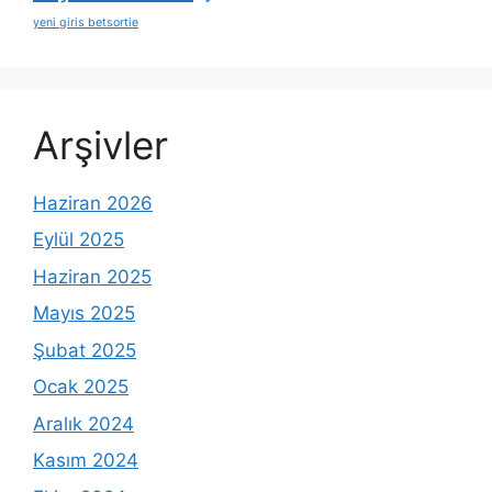
yeni giris betsortie
Arşivler
Haziran 2026
Eylül 2025
Haziran 2025
Mayıs 2025
Şubat 2025
Ocak 2025
Aralık 2024
Kasım 2024