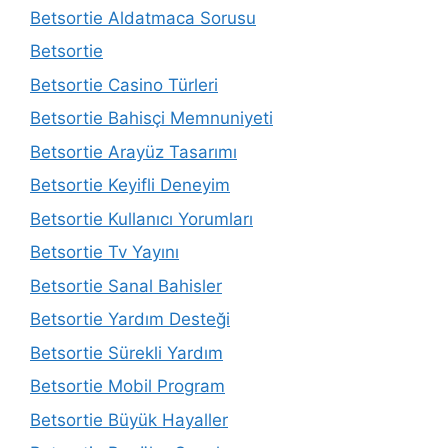
Betsortie Aldatmaca Sorusu
Betsortie
Betsortie Casino Türleri
Betsortie Bahisçi Memnuniyeti
Betsortie Arayüz Tasarımı
Betsortie Keyifli Deneyim
Betsortie Kullanıcı Yorumları
Betsortie Tv Yayını
Betsortie Sanal Bahisler
Betsortie Yardım Desteği
Betsortie Sürekli Yardım
Betsortie Mobil Program
Betsortie Büyük Hayaller