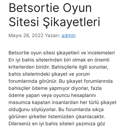
Betsortie Oyun
Sitesi Şikayetleri
Mayıs 28, 2022
Yazarı:
admin
Betsortie oyun sitesi şikayetleri ve i̇ncelemeleri
En iyi bahis sitelerinden biri olmak en önemli
kriterlerden biridir. Bahisçilerle ilgili sorunlar,
bahis sitelerindeki şikayet ve yorum
forumlarında görünür. Bu şikayet forumlarında
bahisçiler ödeme yapmıyor diyorlar, fazla
ödeme yapan veya oyuncu hesaplarını
masumca kapatan insanlardan her türlü şikayet
olduğunu söylüyorlar. Bu forumlarda sıkça
görünen şirketler listemizden çıkarılacaktır.
Dilerseniz en iyi bahis siteleri yazımıza göz