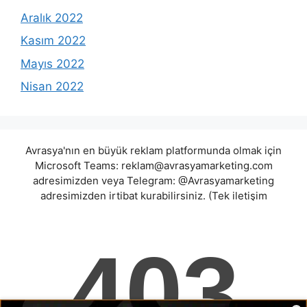
Aralık 2022
Kasım 2022
Mayıs 2022
Nisan 2022
Avrasya'nın en büyük reklam platformunda olmak için
Microsoft Teams:
reklam@avrasyamarketing.com
adresimizden veya Telegram: @Avrasyamarketing
adresimizden irtibat kurabilirsiniz. (Tek iletişim
adreslerimiz teams / telegram ve mail adresimizdir.
Harici hiçbir iletişim adresimiz bulunmamaktadır.
Lütfen itibar etmeyiniz.) Türkiye yasalarına göre 7258
sayılı kanun uyarınca yasa dışı bahis oynamanın
cezaları mevcuttur. Şu an bulunduğunuz site hiç bir
şekilde illegal bahis oyunları oynatmıyor ve oynamaya
aracı olmuyordur.
belugabahis
|
betkolikk
|
goatbahiss