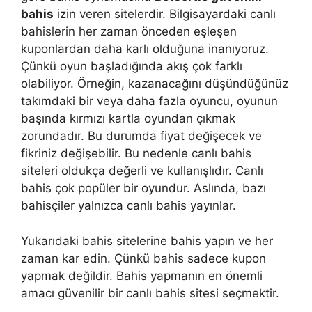
bahis
izin veren sitelerdir. Bilgisayardaki canlı
bahislerin her zaman önceden eşleşen
kuponlardan daha karlı olduğuna inanıyoruz.
Çünkü oyun başladığında akış çok farklı
olabiliyor. Örneğin, kazanacağını düşündüğünüz
takımdaki bir veya daha fazla oyuncu, oyunun
başında kırmızı kartla oyundan çıkmak
zorundadır. Bu durumda fiyat değişecek ve
fikriniz değişebilir. Bu nedenle canlı bahis
siteleri oldukça değerli ve kullanışlıdır. Canlı
bahis çok popüler bir oyundur. Aslında, bazı
bahisçiler yalnızca canlı bahis yayınlar.
Yukarıdaki bahis sitelerine bahis yapın ve her
zaman kar edin. Çünkü bahis sadece kupon
yapmak değildir. Bahis yapmanın en önemli
amacı güvenilir bir canlı bahis sitesi seçmektir.