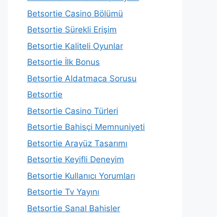
Betsortie Casino Bölümü
Betsortie Sürekli Erişim
Betsortie Kaliteli Oyunlar
Betsortie İlk Bonus
Betsortie Aldatmaca Sorusu
Betsortie
Betsortie Casino Türleri
Betsortie Bahisçi Memnuniyeti
Betsortie Arayüz Tasarımı
Betsortie Keyifli Deneyim
Betsortie Kullanıcı Yorumları
Betsortie Tv Yayını
Betsortie Sanal Bahisler