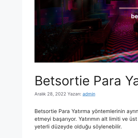
Betsortie Para Y
Aralık 28, 2022
Yazarı:
admin
Betsortie Para Yatırma yöntemlerinin ayr
etmeyi başarıyor. Yatırımın alt limiti ve ü
yeterli düzeyde olduğu söylenebilir.