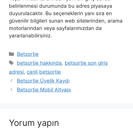
belirlenmesi durumunda bu adres piyasaya
duyurulacaktır. Bu seçeneklerin yanı sıra en
güvenilir bilgileri sunan web sitelerinden, arama
motorlarından veya sayfalarımızdan da
yararlanabilirsiniz.
Kategoriler
Betsortie
Etiketler
betsortie hakkında
,
betsortie son giriş
adresi
,
canli betsortie
Yazı
Betsortie Üyelik Kaydı
dolaşımı
Betsortie Mobil Altyapı
Yorum yapın