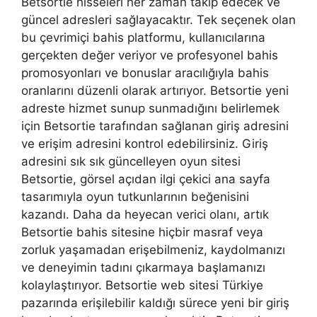
Betsortie hisseleri her zaman takip edecek ve
güncel adresleri sağlayacaktır. Tek seçenek olan
bu çevrimiçi bahis platformu, kullanıcılarına
gerçekten değer veriyor ve profesyonel bahis
promosyonları ve bonuslar aracılığıyla bahis
oranlarını düzenli olarak artırıyor. Betsortie yeni
adreste hizmet sunup sunmadığını belirlemek
için Betsortie tarafından sağlanan giriş adresini
ve erişim adresini kontrol edebilirsiniz. Giriş
adresini sık sık güncelleyen oyun sitesi
Betsortie, görsel açıdan ilgi çekici ana sayfa
tasarımıyla oyun tutkunlarının beğenisini
kazandı. Daha da heyecan verici olanı, artık
Betsortie bahis sitesine hiçbir masraf veya
zorluk yaşamadan erişebilmeniz, kaydolmanızı
ve deneyimin tadını çıkarmaya başlamanızı
kolaylaştırıyor. Betsortie web sitesi Türkiye
pazarında erişilebilir kaldığı sürece yeni bir giriş