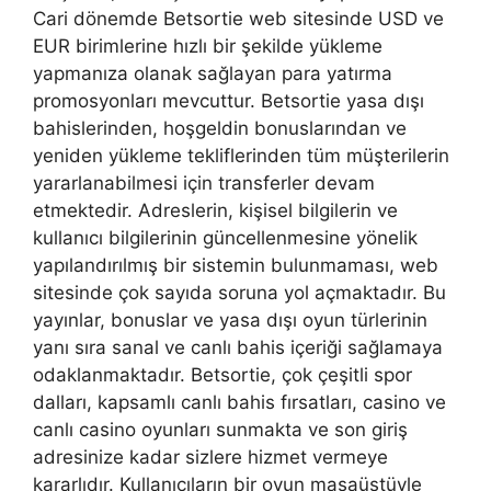
Cari dönemde Betsortie web sitesinde USD ve
EUR birimlerine hızlı bir şekilde yükleme
yapmanıza olanak sağlayan para yatırma
promosyonları mevcuttur. Betsortie yasa dışı
bahislerinden, hoşgeldin bonuslarından ve
yeniden yükleme tekliflerinden tüm müşterilerin
yararlanabilmesi için transferler devam
etmektedir. Adreslerin, kişisel bilgilerin ve
kullanıcı bilgilerinin güncellenmesine yönelik
yapılandırılmış bir sistemin bulunmaması, web
sitesinde çok sayıda soruna yol açmaktadır. Bu
yayınlar, bonuslar ve yasa dışı oyun türlerinin
yanı sıra sanal ve canlı bahis içeriği sağlamaya
odaklanmaktadır. Betsortie, çok çeşitli spor
dalları, kapsamlı canlı bahis fırsatları, casino ve
canlı casino oyunları sunmakta ve son giriş
adresinize kadar sizlere hizmet vermeye
kararlıdır. Kullanıcıların bir oyun masaüstüyle