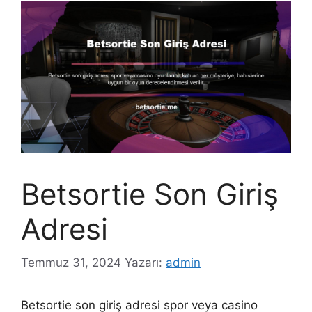
Betsortie Son Giriş
Adresi
Temmuz 31, 2024
Yazarı:
admin
Betsortie son giriş adresi spor veya casino