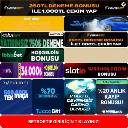
×
BETSORTIE GİRİŞ İÇİN TIKLAYINIZ!