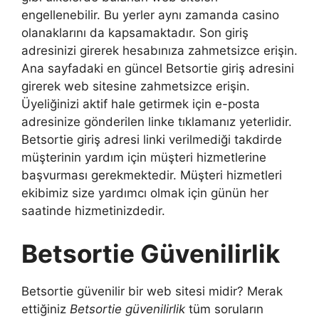
engellenebilir. Bu yerler aynı zamanda casino
olanaklarını da kapsamaktadır. Son giriş
adresinizi girerek hesabınıza zahmetsizce erişin.
Ana sayfadaki en güncel Betsortie giriş adresini
girerek web sitesine zahmetsizce erişin.
Üyeliğinizi aktif hale getirmek için e-posta
adresinize gönderilen linke tıklamanız yeterlidir.
Betsortie giriş adresi linki verilmediği takdirde
müşterinin yardım için müşteri hizmetlerine
başvurması gerekmektedir. Müşteri hizmetleri
ekibimiz size yardımcı olmak için günün her
saatinde hizmetinizdedir.
Betsortie Güvenilirlik
Betsortie güvenilir bir web sitesi midir? Merak
ettiğiniz
Betsortie güvenilirlik
tüm soruların