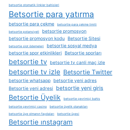
betsortie otomatik linkler bahisleri
Betsortie para yatırma
betsortie para çekme
betsortie para çekme limiti
betsortie promosyon
betsortie potansiyeli
betsortie promosyon kodu
Betsortie Sitesi
betsortie sosyal medya
betsortie slot ödemeleri
betsortie spor etkinlikleri
Betsortie sporları
betsortie tv
betsortie tv canli maç izle
betsortie tv izle
Betsortie Twitter
betsortie whatsapp
betsortie yeni adres
betsortie yeni giris
Betsortie yeni adresi
Betsortie Üyelik
betsortie çevrimiçi bahis
betsortie çevrimiçi casino
betsortie üyelik olanakları
betsortie üye olmanın faydaları
betsortie üyesi
Betsortie ınstagram