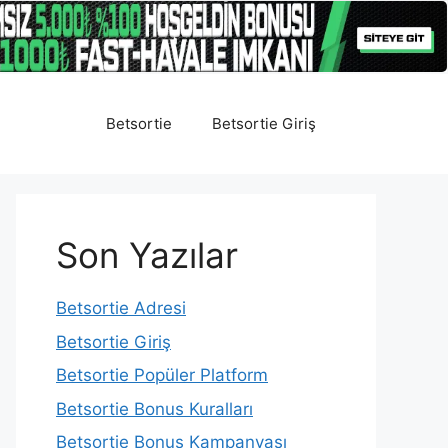
Betsortie
Betsortie Giriş
Son Yazılar
Betsortie Adresi
Betsortie Giriş
Betsortie Popüler Platform
Betsortie Bonus Kuralları
Betsortie Bonus Kampanyası