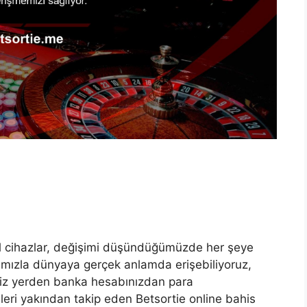
obil cihazlar, değişimi düşündüğümüzde her şeye
rımızla dünyaya gerçek anlamda erişebiliyoruz,
iniz yerden banka hesabınızdan para
leri yakından takip eden Betsortie online bahis