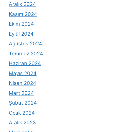
Aralık 2024
Kasım 2024
Ekim 2024
Eylül 2024
Ağustos 2024
Temmuz 2024
Haziran 2024
Mayıs 2024
Nisan 2024
Mart 2024
Şubat 2024
Ocak 2024
Aralık 2023