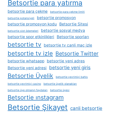
Betsortie para yatırma
betsortie para çekme
betsortie para çekme limiti
betsortie promosyon
betsortie potansiyeli
betsortie promosyon kodu
Betsortie Sitesi
betsortie sosyal medya
betsortie slot ödemeleri
betsortie spor etkinlikleri
Betsortie sporları
betsortie tv
betsortie tv canli maç izle
betsortie tv izle
Betsortie Twitter
betsortie whatsapp
betsortie yeni adres
betsortie yeni giris
Betsortie yeni adresi
Betsortie Üyelik
betsortie çevrimiçi bahis
betsortie çevrimiçi casino
betsortie üyelik olanakları
betsortie üye olmanın faydaları
betsortie üyesi
Betsortie ınstagram
Betsortie Şikayet
canli betsortie