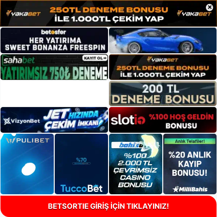
×
BETSORTIE GİRİŞ İÇİN TIKLAYINIZ!