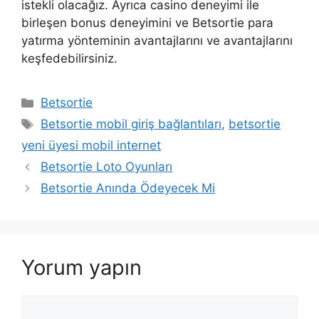
istekli olacağız. Ayrıca casino deneyimi ile
birleşen bonus deneyimini ve Betsortie para
yatırma yönteminin avantajlarını ve avantajlarını
keşfedebilirsiniz.
Kategoriler
Betsortie
Etiketler
Betsortie mobil giriş bağlantıları
,
betsortie
yeni üyesi mobil internet
Yazı
Betsortie Loto Oyunları
dolaşımı
Betsortie Anında Ödeyecek Mi
Yorum yapın
Yorum