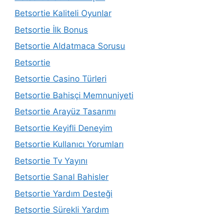
Betsortie Kaliteli Oyunlar
Betsortie İlk Bonus
Betsortie Aldatmaca Sorusu
Betsortie
Betsortie Casino Türleri
Betsortie Bahisçi Memnuniyeti
Betsortie Arayüz Tasarımı
Betsortie Keyifli Deneyim
Betsortie Kullanıcı Yorumları
Betsortie Tv Yayını
Betsortie Sanal Bahisler
Betsortie Yardım Desteği
Betsortie Sürekli Yardım