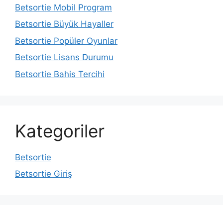
Betsortie Mobil Program
Betsortie Büyük Hayaller
Betsortie Popüler Oyunlar
Betsortie Lisans Durumu
Betsortie Bahis Tercihi
Kategoriler
Betsortie
Betsortie Giriş