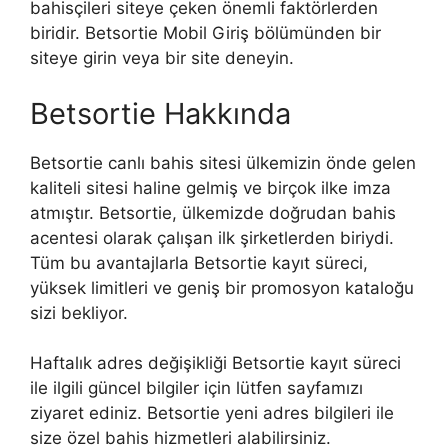
bahisçileri siteye çeken önemli faktörlerden
biridir. Betsortie Mobil Giriş bölümünden bir
siteye girin veya bir site deneyin.
Betsortie Hakkında
Betsortie canlı bahis sitesi ülkemizin önde gelen
kaliteli sitesi haline gelmiş ve birçok ilke imza
atmıştır. Betsortie, ülkemizde doğrudan bahis
acentesi olarak çalışan ilk şirketlerden biriydi.
Tüm bu avantajlarla Betsortie kayıt süreci,
yüksek limitleri ve geniş bir promosyon kataloğu
sizi bekliyor.
Haftalık adres değişikliği Betsortie kayıt süreci
ile ilgili güncel bilgiler için lütfen sayfamızı
ziyaret ediniz. Betsortie yeni adres bilgileri ile
size özel bahis hizmetleri alabilirsiniz.