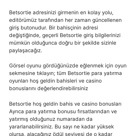
Betsortie adresinizi girmenin en kolay yolu,
editörümüz tarafından her zaman güncellenen
giriş butonudur. Bir bahisçinin adresi
değiştiğinde, geçerli Betsortie giriş bilgilerinizi
mümkün olduğunca doğru bir şekilde sizinle
paylaşacağız.
Görsel oyunu gördüğünüzde eğlenmek için oyun
sekmesine tıklayın; tüm Betsortie para yatırma
oyunları hoş geldin bahisleri ve casino
bonuslarını değerlendirebilirsiniz
Betsortie hoş geldin bahis ve casino bonusları
Ayrıca para yatırma bonusu fırsatlarından ve
yatırmış olduğunuz numaradan da
yararlanabilirsiniz. Bu sayı ne kadar yüksek
olursa, alacağınız ödül seviyesi de o kadar