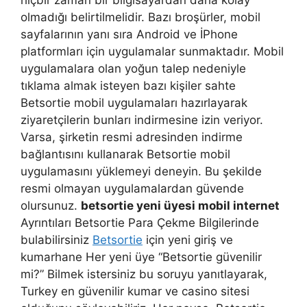
olmadığı belirtilmelidir. Bazı broşürler, mobil
sayfalarının yanı sıra Android ve İPhone
platformları için uygulamalar sunmaktadır. Mobil
uygulamalara olan yoğun talep nedeniyle
tıklama almak isteyen bazı kişiler sahte
Betsortie mobil uygulamaları hazırlayarak
ziyaretçilerin bunları indirmesine izin veriyor.
Varsa, şirketin resmi adresinden indirme
bağlantısını kullanarak Betsortie mobil
uygulamasını yüklemeyi deneyin. Bu şekilde
resmi olmayan uygulamalardan güvende
olursunuz.
betsortie yeni üyesi mobil internet
Ayrıntıları Betsortie Para Çekme Bilgilerinde
bulabilirsiniz
Betsortie
için yeni giriş ve
kumarhane Her yeni üye “Betsortie güvenilir
mi?” Bilmek istersiniz bu soruyu yanıtlayarak,
Turkey en güvenilir kumar ve casino sitesi