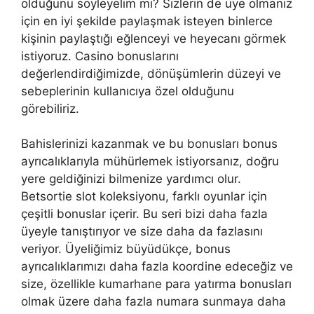
olduğunu söyleyelim mi? Sizlerin de üye olmanız
için en iyi şekilde paylaşmak isteyen binlerce
kişinin paylaştığı eğlenceyi ve heyecanı görmek
istiyoruz. Casino bonuslarını
değerlendirdiğimizde, dönüşümlerin düzeyi ve
sebeplerinin kullanıcıya özel olduğunu
görebiliriz.
Bahislerinizi kazanmak ve bu bonusları bonus
ayrıcalıklarıyla mühürlemek istiyorsanız, doğru
yere geldiğinizi bilmenize yardımcı olur.
Betsortie slot koleksiyonu, farklı oyunlar için
çeşitli bonuslar içerir. Bu seri bizi daha fazla
üyeyle tanıştırıyor ve size daha da fazlasını
veriyor. Üyeliğimiz büyüdükçe, bonus
ayrıcalıklarımızı daha fazla koordine edeceğiz ve
size, özellikle kumarhane para yatırma bonusları
olmak üzere daha fazla numara sunmaya daha