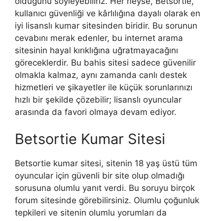
olduğunu söyleyebiliriz. Her neyse, Betsortie,
kullanıcı güvenliği ve kârlılığına dayalı olarak en
iyi lisanslı kumar sitesinden biridir. Bu sorunun
cevabını merak edenler, bu internet arama
sitesinin hayal kırıklığına uğratmayacağını
göreceklerdir. Bu bahis sitesi sadece güvenilir
olmakla kalmaz, aynı zamanda canlı destek
hizmetleri ve şikayetler ile küçük sorunlarınızı
hızlı bir şekilde çözebilir; lisanslı oyuncular
arasında da favori olmaya devam ediyor.
Betsortie Kumar Sitesi
Betsortie kumar sitesi, sitenin 18 yaş üstü tüm
oyuncular için güvenli bir site olup olmadığı
sorusuna olumlu yanıt verdi. Bu soruyu birçok
forum sitesinde görebilirsiniz. Olumlu çoğunluk
tepkileri ve sitenin olumlu yorumları da