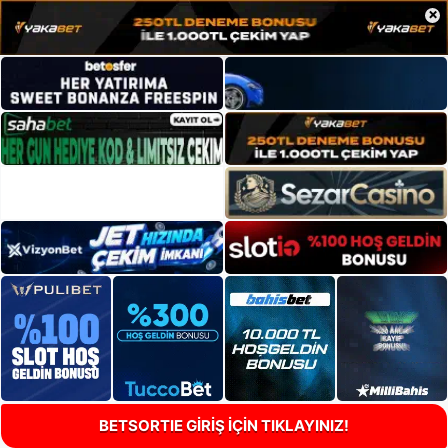
×
BETSORTIE GİRİŞ İÇİN TIKLAYINIZ!