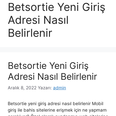
Betsortie Yeni Giriş
Adresi Nasıl
Belirlenir
Betsortie Yeni Giriş
Adresi Nasıl Belirlenir
Aralık 8, 2022
Yazarı:
admin
Betsortie yeni giriş adresi nasıl belirlenir Mobil
giriş ile bahis sitelerine erişmek için ne yapmam