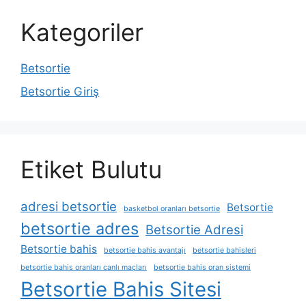
Kategoriler
Betsortie
Betsortie Giriş
Etiket Bulutu
adresi betsortie
Betsortie
basketbol oranları betsortie
betsortie adres
Betsortie Adresi
Betsortie bahis
betsortie bahis avantajı
betsortie bahisleri
betsortie bahis oranları canlı maçları
betsortie bahis oran sistemi
Betsortie Bahis Sitesi