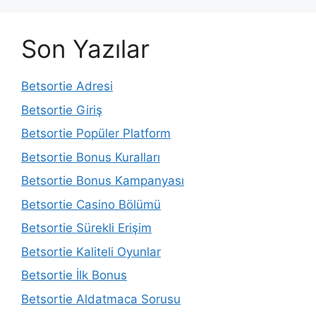
Son Yazılar
Betsortie Adresi
Betsortie Giriş
Betsortie Popüler Platform
Betsortie Bonus Kuralları
Betsortie Bonus Kampanyası
Betsortie Casino Bölümü
Betsortie Sürekli Erişim
Betsortie Kaliteli Oyunlar
Betsortie İlk Bonus
Betsortie Aldatmaca Sorusu