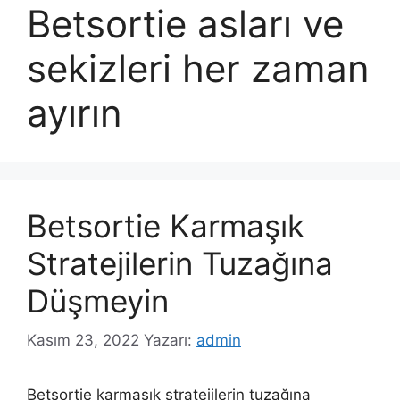
Betsortie asları ve
sekizleri her zaman
ayırın
Betsortie Karmaşık
Stratejilerin Tuzağına
Düşmeyin
Kasım 23, 2022
Yazarı:
admin
Betsortie karmaşık stratejilerin tuzağına