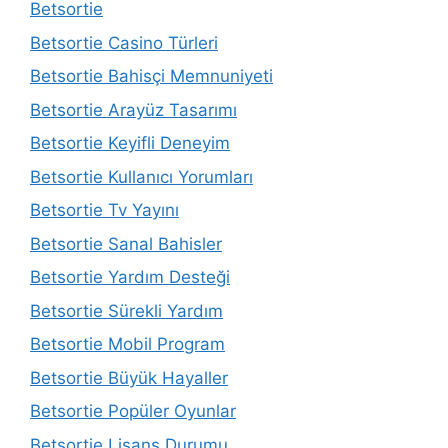
Betsortie
Betsortie Casino Türleri
Betsortie Bahisçi Memnuniyeti
Betsortie Arayüz Tasarımı
Betsortie Keyifli Deneyim
Betsortie Kullanıcı Yorumları
Betsortie Tv Yayını
Betsortie Sanal Bahisler
Betsortie Yardım Desteği
Betsortie Sürekli Yardım
Betsortie Mobil Program
Betsortie Büyük Hayaller
Betsortie Popüler Oyunlar
Betsortie Lisans Durumu