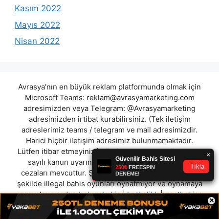
Kasım 2022
Mayıs 2022
Nisan 2022
Avrasya'nın en büyük reklam platformunda olmak için
Microsoft Teams:
reklam@avrasyamarketing.com
adresimizden veya Telegram: @Avrasyamarketing
adresimizden irtibat kurabilirsiniz. (Tek iletişim
adreslerimiz teams / telegram ve mail adresimizdir.
Harici hiçbir iletişim adresimiz bulunmamaktadır.
Lütfen itibar etmeyiniz.) Türkiye yasalarına göre 7258
sayılı kanun uyarınca yasa dışı bahis oynamanın
cezaları mevcuttur. Şu an bulunduğunuz site hiç bir
şekilde illegal bahis oyunları oynatmıyor ve oynamaya
aracı olmuyordur.
belugabahis
|
betkolikk
|
goatbahiss
×
|
felixbet
|
rinabet
|
timebet
|
julibet
|
inbahis