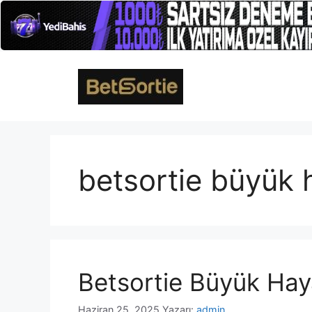
İçeriğe
atla
betsortie büyük 
Betsortie Büyük Haya
Haziran 25, 2025
Yazarı:
admin