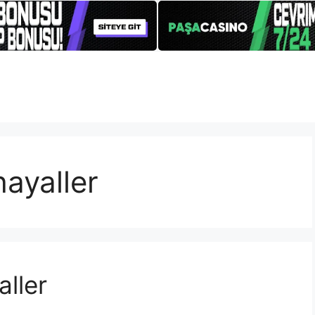
hayaller
ller