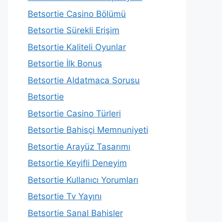
Betsortie Casino Bölümü
Betsortie Sürekli Erişim
Betsortie Kaliteli Oyunlar
Betsortie İlk Bonus
Betsortie Aldatmaca Sorusu
Betsortie
Betsortie Casino Türleri
Betsortie Bahisçi Memnuniyeti
Betsortie Arayüz Tasarımı
Betsortie Keyifli Deneyim
Betsortie Kullanıcı Yorumları
Betsortie Tv Yayını
Betsortie Sanal Bahisler