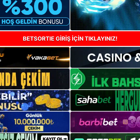
BETSORTIE GİRİŞ İÇİN TIKLAYINIZ!