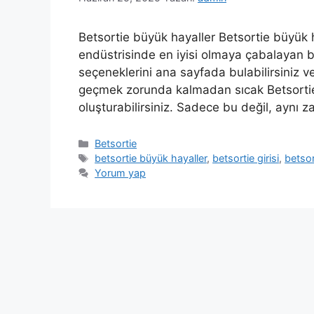
Betsortie büyük hayaller Betsortie büyük 
endüstrisinde en iyisi olmaya çabalayan bi
seçeneklerini ana sayfada bulabilirsiniz ve 
geçmek zorunda kalmadan sıcak Betsortie 
oluşturabilirsiniz. Sadece bu değil, aynı
Kategoriler
Betsortie
Etiketler
betsortie büyük hayaller
,
betsortie girisi
,
betso
Yorum yap