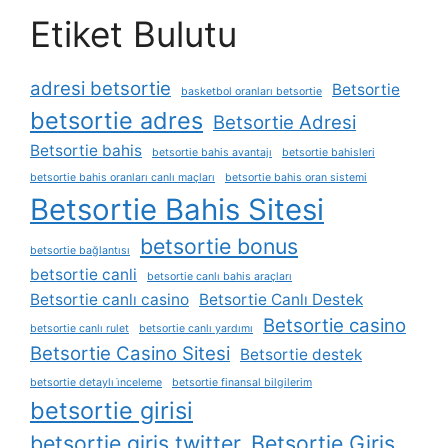
Etiket Bulutu
adresi betsortie
Betsortie
basketbol oranları betsortie
betsortie adres
Betsortie Adresi
Betsortie bahis
betsortie bahis avantajı
betsortie bahisleri
betsortie bahis oranları canlı maçları
betsortie bahis oran sistemi
Betsortie Bahis Sitesi
betsortie bonus
betsortie bağlantısı
betsortie canli
betsortie canlı bahis araçları
Betsortie canlı casino
Betsortie Canlı Destek
Betsortie casino
betsortie canlı rulet
betsortie canlı yardımı
Betsortie Casino Sitesi
Betsortie destek
betsortie detaylı i̇nceleme
betsortie finansal bilgilerim
betsortie girisi
betsortie giris twitter
Betsortie Giriş