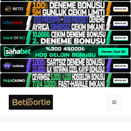
İçeriğe
atla
Menü