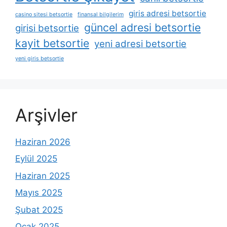
giris adresi betsortie
casino sitesi betsortie
finansal bilgilerim
güncel adresi betsortie
girisi betsortie
kayit betsortie
yeni adresi betsortie
yeni giris betsortie
Arşivler
Haziran 2026
Eylül 2025
Haziran 2025
Mayıs 2025
Şubat 2025
Ocak 2025