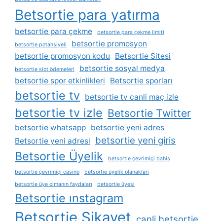
Betsortie para yatırma
betsortie para çekme
betsortie para çekme limiti
betsortie promosyon
betsortie potansiyeli
betsortie promosyon kodu
Betsortie Sitesi
betsortie sosyal medya
betsortie slot ödemeleri
betsortie spor etkinlikleri
Betsortie sporları
betsortie tv
betsortie tv canli maç izle
betsortie tv izle
Betsortie Twitter
betsortie whatsapp
betsortie yeni adres
betsortie yeni giris
Betsortie yeni adresi
Betsortie Üyelik
betsortie çevrimiçi bahis
betsortie çevrimiçi casino
betsortie üyelik olanakları
betsortie üye olmanın faydaları
betsortie üyesi
Betsortie ınstagram
Betsortie Şikayet
canli betsortie