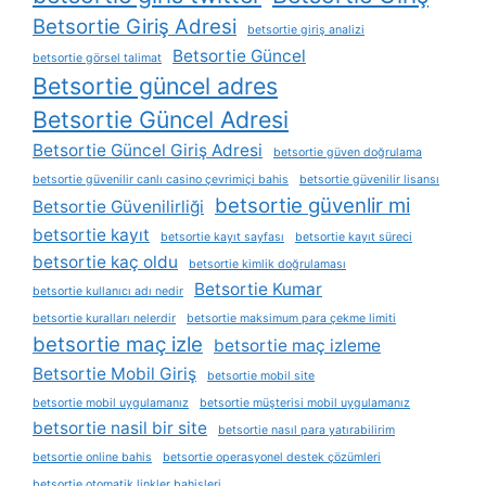
Betsortie Giriş Adresi
betsortie giriş analizi
Betsortie Güncel
betsortie görsel talimat
Betsortie güncel adres
Betsortie Güncel Adresi
Betsortie Güncel Giriş Adresi
betsortie güven doğrulama
betsortie güvenilir canlı casino çevrimiçi bahis
betsortie güvenilir lisansı
betsortie güvenlir mi
Betsortie Güvenilirliği
betsortie kayıt
betsortie kayıt sayfası
betsortie kayıt süreci
betsortie kaç oldu
betsortie kimlik doğrulaması
Betsortie Kumar
betsortie kullanıcı adı nedir
betsortie kuralları nelerdir
betsortie maksimum para çekme limiti
betsortie maç izle
betsortie maç izleme
Betsortie Mobil Giriş
betsortie mobil site
betsortie mobil uygulamanız
betsortie müşterisi mobil uygulamanız
betsortie nasil bir site
betsortie nasıl para yatırabilirim
betsortie online bahis
betsortie operasyonel destek çözümleri
betsortie otomatik linkler bahisleri