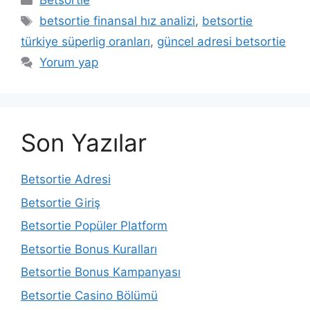
Betsortie
Etiketler
betsortie finansal hız analizi
,
betsortie
türkiye süperlig oranları
,
güncel adresi betsortie
Yorum yap
Son Yazılar
Betsortie Adresi
Betsortie Giriş
Betsortie Popüler Platform
Betsortie Bonus Kuralları
Betsortie Bonus Kampanyası
Betsortie Casino Bölümü