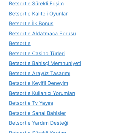
Betsortie Sürekli Erişim
Betsortie Kaliteli Oyunlar
Betsortie İlk Bonus
Betsortie Aldatmaca Sorusu
Betsortie
Betsortie Casino Türleri
Betsortie Bahisçi Memnuniyeti
Betsortie Arayüz Tasarımı
Betsortie Keyifli Deneyim
Betsortie Kullanıcı Yorumları
Betsortie Tv Yayını
Betsortie Sanal Bahisler
Betsortie Yardım Desteği
Betsortie Sürekli Yardım