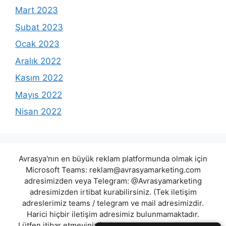
Mart 2023
Şubat 2023
Ocak 2023
Aralık 2022
Kasım 2022
Mayıs 2022
Nisan 2022
Avrasya'nın en büyük reklam platformunda olmak için
Microsoft Teams:
reklam@avrasyamarketing.com
adresimizden veya Telegram: @Avrasyamarketing
adresimizden irtibat kurabilirsiniz. (Tek iletişim
adreslerimiz teams / telegram ve mail adresimizdir.
Harici hiçbir iletişim adresimiz bulunmamaktadır.
Lütfen itibar etmeyiniz.) Türkiye yasalarına göre 7258