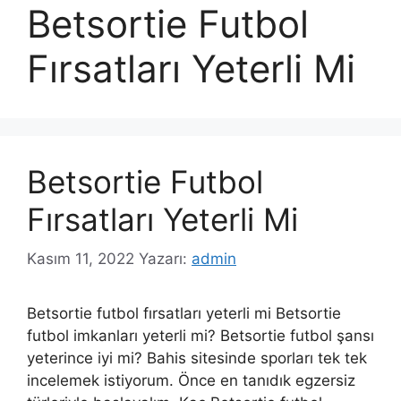
Betsortie Futbol
Fırsatları Yeterli Mi
Betsortie Futbol
Fırsatları Yeterli Mi
Kasım 11, 2022
Yazarı:
admin
Betsortie futbol fırsatları yeterli mi Betsortie
futbol imkanları yeterli mi? Betsortie futbol şansı
yeterince iyi mi? Bahis sitesinde sporları tek tek
incelemek istiyorum. Önce en tanıdık egzersiz