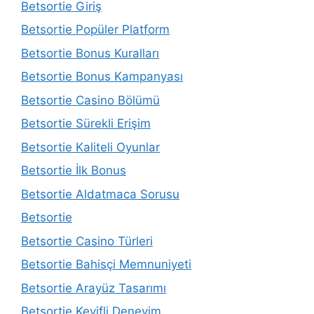
Betsortie Giriş
Betsortie Popüler Platform
Betsortie Bonus Kuralları
Betsortie Bonus Kampanyası
Betsortie Casino Bölümü
Betsortie Sürekli Erişim
Betsortie Kaliteli Oyunlar
Betsortie İlk Bonus
Betsortie Aldatmaca Sorusu
Betsortie
Betsortie Casino Türleri
Betsortie Bahisçi Memnuniyeti
Betsortie Arayüz Tasarımı
Betsortie Keyifli Deneyim