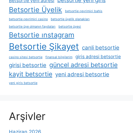
betsortie yeni giris
Betsortie yeni adresi
Betsortie Üyelik
betsortie çevrimiçi bahis
betsortie çevrimiçi casino
betsortie üyelik olanakları
betsortie üye olmanın faydaları
betsortie üyesi
Betsortie ınstagram
Betsortie Şikayet
canli betsortie
giris adresi betsortie
casino sitesi betsortie
finansal bilgilerim
güncel adresi betsortie
girisi betsortie
kayit betsortie
yeni adresi betsortie
yeni giris betsortie
Arşivler
Haziran 2026