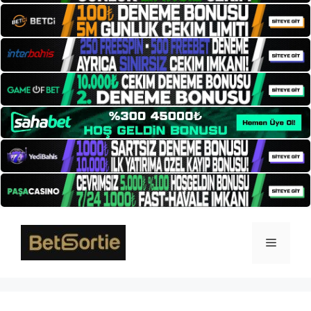
İçeriğe
atla
Menü