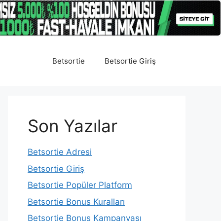
Betsortie
Betsortie Giriş
Son Yazılar
Betsortie Adresi
Betsortie Giriş
Betsortie Popüler Platform
Betsortie Bonus Kuralları
Betsortie Bonus Kampanyası