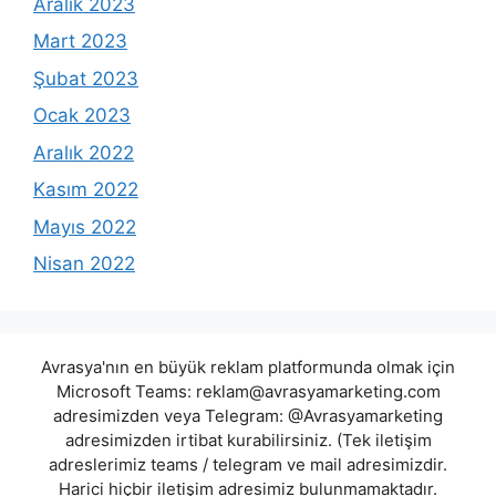
Aralık 2023
Mart 2023
Şubat 2023
Ocak 2023
Aralık 2022
Kasım 2022
Mayıs 2022
Nisan 2022
Avrasya'nın en büyük reklam platformunda olmak için
Microsoft Teams:
reklam@avrasyamarketing.com
adresimizden veya Telegram: @Avrasyamarketing
adresimizden irtibat kurabilirsiniz. (Tek iletişim
adreslerimiz teams / telegram ve mail adresimizdir.
Harici hiçbir iletişim adresimiz bulunmamaktadır.