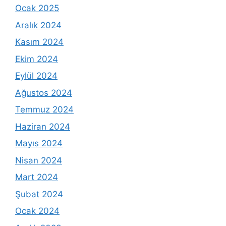
Ocak 2025
Aralık 2024
Kasım 2024
Ekim 2024
Eylül 2024
Ağustos 2024
Temmuz 2024
Haziran 2024
Mayıs 2024
Nisan 2024
Mart 2024
Şubat 2024
Ocak 2024