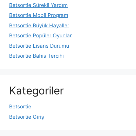
Betsortie Sürekli Yardım
Betsortie Mobil Program
Betsortie Büyük Hayaller
Betsortie Popüler Oyunlar
Betsortie Lisans Durumu
Betsortie Bahis Tercihi
Kategoriler
Betsortie
Betsortie Giriş