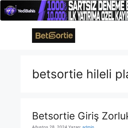
İçeriğe
atla
betsortie hileli p
Betsortie Giriş Zorlu
Ağustos 28, 2024
Yazarı:
admin