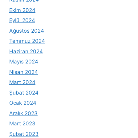
Ekim 2024
Eylül 2024
Ağustos 2024
Temmuz 2024
Haziran 2024
Mayıs 2024
Nisan 2024
Mart 2024
Şubat 2024
Ocak 2024
Aralık 2023
Mart 2023
Şubat 2023