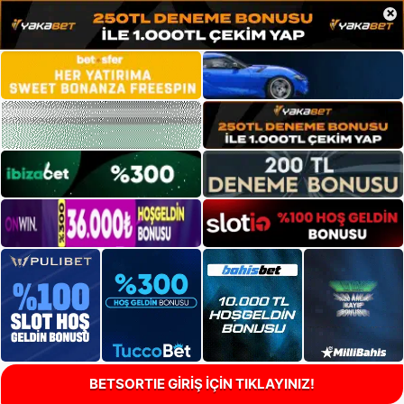
×
BETSORTIE GİRİŞ İÇİN TIKLAYINIZ!