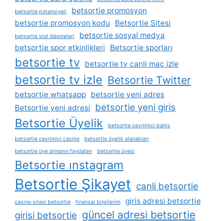
betsortie promosyon
betsortie potansiyeli
betsortie promosyon kodu
Betsortie Sitesi
betsortie sosyal medya
betsortie slot ödemeleri
betsortie spor etkinlikleri
Betsortie sporları
betsortie tv
betsortie tv canli maç izle
betsortie tv izle
Betsortie Twitter
betsortie whatsapp
betsortie yeni adres
betsortie yeni giris
Betsortie yeni adresi
Betsortie Üyelik
betsortie çevrimiçi bahis
betsortie çevrimiçi casino
betsortie üyelik olanakları
betsortie üye olmanın faydaları
betsortie üyesi
Betsortie ınstagram
Betsortie Şikayet
canli betsortie
giris adresi betsortie
casino sitesi betsortie
finansal bilgilerim
güncel adresi betsortie
girisi betsortie