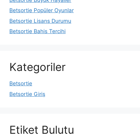
Betsortie Popüler Oyunlar
Betsortie Lisans Durumu
Betsortie Bahis Tercihi
Kategoriler
Betsortie
Betsortie Giriş
Etiket Bulutu