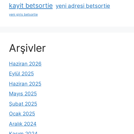
kayit betsortie
yeni adresi betsortie
yeni giris betsortie
Arşivler
Haziran 2026
Eylül 2025
Haziran 2025
Mayıs 2025
Şubat 2025
Ocak 2025
Aralık 2024
Kasım 2024