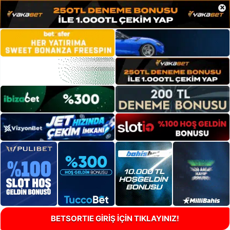
×
BETSORTIE GİRİŞ İÇİN TIKLAYINIZ!