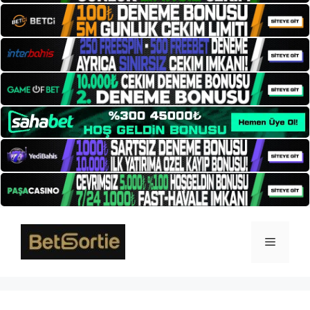
İçeriğe
atla
Menü