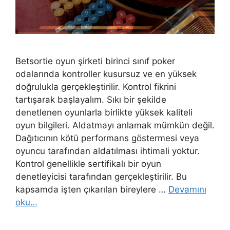
Betsortie oyun şirketi birinci sınıf poker
odalarında kontroller kusursuz ve en yüksek
doğrulukla gerçekleştirilir. Kontrol fikrini
tartışarak başlayalım. Sıkı bir şekilde
denetlenen oyunlarla birlikte yüksek kaliteli
oyun bilgileri. Aldatmayı anlamak mümkün değil.
Dağıtıcının kötü performans göstermesi veya
oyuncu tarafından aldatılması ihtimali yoktur.
Kontrol genellikle sertifikalı bir oyun
denetleyicisi tarafından gerçekleştirilir. Bu
kapsamda işten çıkarılan bireylere …
Devamını
oku…