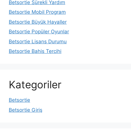
Betsortie Sürekli Yardım
Betsortie Mobil Program
Betsortie Büyük Hayaller
Betsortie Popüler Oyunlar
Betsortie Lisans Durumu
Betsortie Bahis Tercihi
Kategoriler
Betsortie
Betsortie Giriş