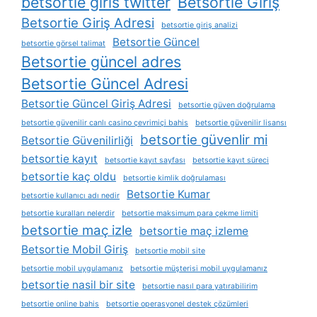
betsortie giris twitter
Betsortie Giriş
Betsortie Giriş Adresi
betsortie giriş analizi
Betsortie Güncel
betsortie görsel talimat
Betsortie güncel adres
Betsortie Güncel Adresi
Betsortie Güncel Giriş Adresi
betsortie güven doğrulama
betsortie güvenilir canlı casino çevrimiçi bahis
betsortie güvenilir lisansı
betsortie güvenlir mi
Betsortie Güvenilirliği
betsortie kayıt
betsortie kayıt sayfası
betsortie kayıt süreci
betsortie kaç oldu
betsortie kimlik doğrulaması
Betsortie Kumar
betsortie kullanıcı adı nedir
betsortie kuralları nelerdir
betsortie maksimum para çekme limiti
betsortie maç izle
betsortie maç izleme
Betsortie Mobil Giriş
betsortie mobil site
betsortie mobil uygulamanız
betsortie müşterisi mobil uygulamanız
betsortie nasil bir site
betsortie nasıl para yatırabilirim
betsortie online bahis
betsortie operasyonel destek çözümleri