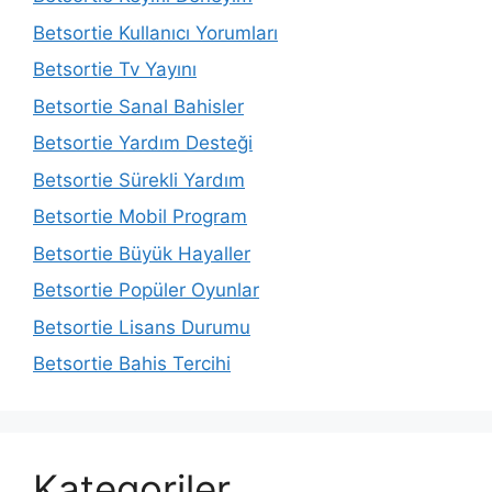
Betsortie Kullanıcı Yorumları
Betsortie Tv Yayını
Betsortie Sanal Bahisler
Betsortie Yardım Desteği
Betsortie Sürekli Yardım
Betsortie Mobil Program
Betsortie Büyük Hayaller
Betsortie Popüler Oyunlar
Betsortie Lisans Durumu
Betsortie Bahis Tercihi
Kategoriler