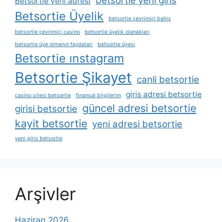
betsortie yeni giris
Betsortie yeni adresi
Betsortie Üyelik
betsortie çevrimiçi bahis
betsortie çevrimiçi casino
betsortie üyelik olanakları
betsortie üye olmanın faydaları
betsortie üyesi
Betsortie ınstagram
Betsortie Şikayet
canli betsortie
giris adresi betsortie
casino sitesi betsortie
finansal bilgilerim
güncel adresi betsortie
girisi betsortie
kayit betsortie
yeni adresi betsortie
yeni giris betsortie
Arşivler
Haziran 2026