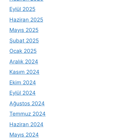
Eylül 2025
Haziran 2025
Mayıs 2025
Şubat 2025
Ocak 2025
Aralık 2024
Kasım 2024
Ekim 2024
Eylül 2024
Ağustos 2024
Temmuz 2024
Haziran 2024
Mayıs 2024