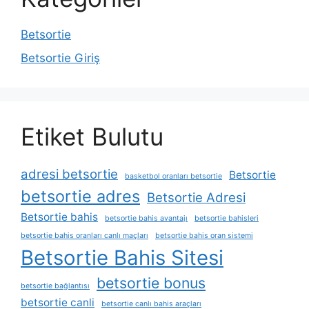
Betsortie
Betsortie Giriş
Etiket Bulutu
adresi betsortie
Betsortie
basketbol oranları betsortie
betsortie adres
Betsortie Adresi
Betsortie bahis
betsortie bahis avantajı
betsortie bahisleri
betsortie bahis oranları canlı maçları
betsortie bahis oran sistemi
Betsortie Bahis Sitesi
betsortie bonus
betsortie bağlantısı
betsortie canli
betsortie canlı bahis araçları