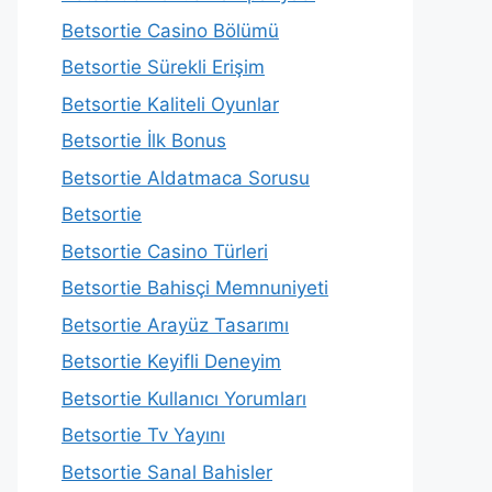
Betsortie Casino Bölümü
Betsortie Sürekli Erişim
Betsortie Kaliteli Oyunlar
Betsortie İlk Bonus
Betsortie Aldatmaca Sorusu
Betsortie
Betsortie Casino Türleri
Betsortie Bahisçi Memnuniyeti
Betsortie Arayüz Tasarımı
Betsortie Keyifli Deneyim
Betsortie Kullanıcı Yorumları
Betsortie Tv Yayını
Betsortie Sanal Bahisler