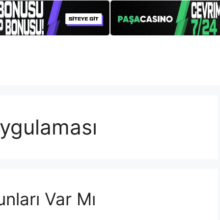
uygulaması
nları Var Mı