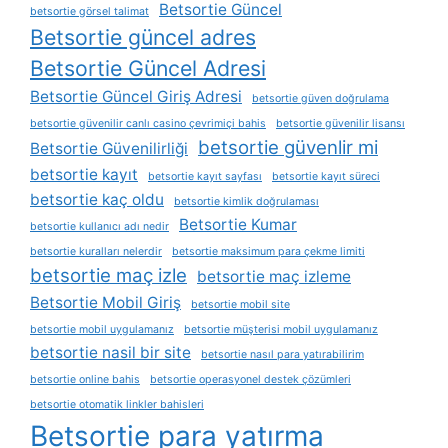
Betsortie Güncel
betsortie görsel talimat
Betsortie güncel adres
Betsortie Güncel Adresi
Betsortie Güncel Giriş Adresi
betsortie güven doğrulama
betsortie güvenilir canlı casino çevrimiçi bahis
betsortie güvenilir lisansı
betsortie güvenlir mi
Betsortie Güvenilirliği
betsortie kayıt
betsortie kayıt sayfası
betsortie kayıt süreci
betsortie kaç oldu
betsortie kimlik doğrulaması
Betsortie Kumar
betsortie kullanıcı adı nedir
betsortie kuralları nelerdir
betsortie maksimum para çekme limiti
betsortie maç izle
betsortie maç izleme
Betsortie Mobil Giriş
betsortie mobil site
betsortie mobil uygulamanız
betsortie müşterisi mobil uygulamanız
betsortie nasil bir site
betsortie nasıl para yatırabilirim
betsortie online bahis
betsortie operasyonel destek çözümleri
betsortie otomatik linkler bahisleri
Betsortie para yatırma