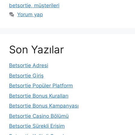
betsortie, müşterileri
Yorum yap
Son Yazılar
Betsortie Adresi
Betsortie Giriş
Betsortie Popüler Platform
Betsortie Bonus Kuralları
Betsortie Bonus Kampanyası
Betsortie Casino Bölümü
Betsortie Sürekli Erişim