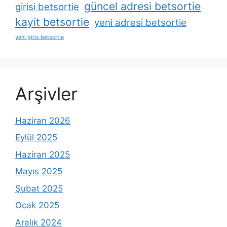
güncel adresi betsortie
girisi betsortie
kayit betsortie
yeni adresi betsortie
yeni giris betsortie
Arşivler
Haziran 2026
Eylül 2025
Haziran 2025
Mayıs 2025
Şubat 2025
Ocak 2025
Aralık 2024