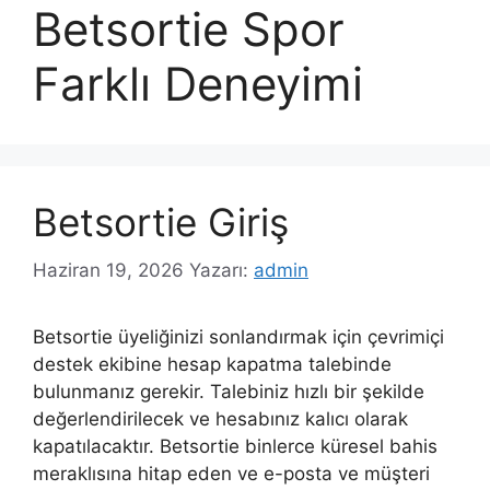
Betsortie Spor
Farklı Deneyimi
Betsortie Giriş
Haziran 19, 2026
Yazarı:
admin
Betsortie üyeliğinizi sonlandırmak için çevrimiçi
destek ekibine hesap kapatma talebinde
bulunmanız gerekir. Talebiniz hızlı bir şekilde
değerlendirilecek ve hesabınız kalıcı olarak
kapatılacaktır. Betsortie binlerce küresel bahis
meraklısına hitap eden ve e-posta ve müşteri