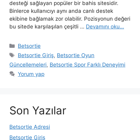
desteği sağlayan popüler bir bahis sitesidir.
Binlerce kullanıcıyı aynı anda canlı destek
ekibine bağlamak zor olabilir. Pozisyonun değeri
bu sitede karşılaşılan çeşitli …
Devamını oku…
Kategoriler
Betsortie
Etiketler
Betsortie Giriş
,
Betsortie Oyun
Güncellemeleri
,
Betsortie Spor Farklı Deneyimi
Yorum yap
Son Yazılar
Betsortie Adresi
Betsortie Giriş