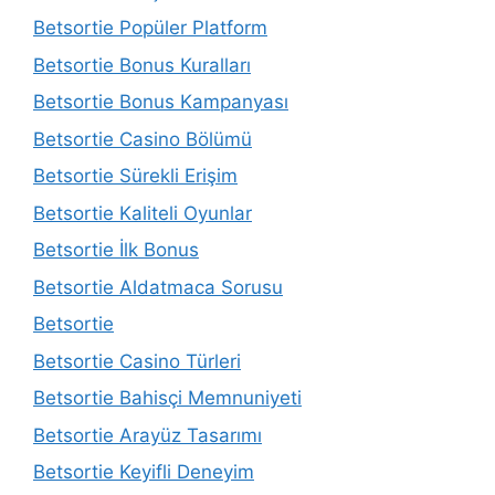
Betsortie Popüler Platform
Betsortie Bonus Kuralları
Betsortie Bonus Kampanyası
Betsortie Casino Bölümü
Betsortie Sürekli Erişim
Betsortie Kaliteli Oyunlar
Betsortie İlk Bonus
Betsortie Aldatmaca Sorusu
Betsortie
Betsortie Casino Türleri
Betsortie Bahisçi Memnuniyeti
Betsortie Arayüz Tasarımı
Betsortie Keyifli Deneyim