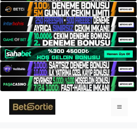
İçeriğe
atla
Menü