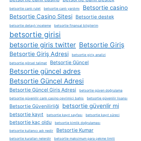
Betsortie casino
betsortie canlı rulet
betsortie canlı yardımı
Betsortie Casino Sitesi
Betsortie destek
betsortie detaylı i̇nceleme
betsortie finansal bilgilerim
betsortie girisi
betsortie giris twitter
Betsortie Giriş
Betsortie Giriş Adresi
betsortie giriş analizi
Betsortie Güncel
betsortie görsel talimat
Betsortie güncel adres
Betsortie Güncel Adresi
Betsortie Güncel Giriş Adresi
betsortie güven doğrulama
betsortie güvenilir canlı casino çevrimiçi bahis
betsortie güvenilir lisansı
betsortie güvenlir mi
Betsortie Güvenilirliği
betsortie kayıt
betsortie kayıt sayfası
betsortie kayıt süreci
betsortie kaç oldu
betsortie kimlik doğrulaması
Betsortie Kumar
betsortie kullanıcı adı nedir
betsortie kuralları nelerdir
betsortie maksimum para çekme limiti