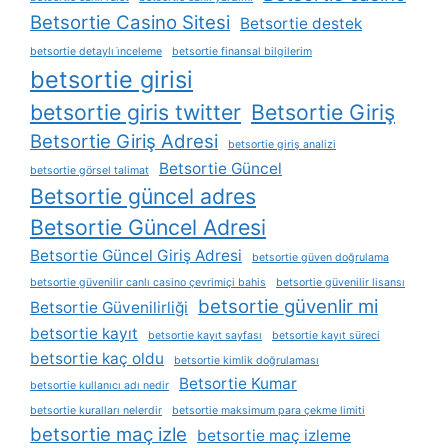
Betsortie Casino Sitesi
Betsortie destek
betsortie detaylı i̇nceleme
betsortie finansal bilgilerim
betsortie girisi
betsortie giris twitter
Betsortie Giriş
Betsortie Giriş Adresi
betsortie giriş analizi
Betsortie Güncel
betsortie görsel talimat
Betsortie güncel adres
Betsortie Güncel Adresi
Betsortie Güncel Giriş Adresi
betsortie güven doğrulama
betsortie güvenilir canlı casino çevrimiçi bahis
betsortie güvenilir lisansı
betsortie güvenlir mi
Betsortie Güvenilirliği
betsortie kayıt
betsortie kayıt sayfası
betsortie kayıt süreci
betsortie kaç oldu
betsortie kimlik doğrulaması
Betsortie Kumar
betsortie kullanıcı adı nedir
betsortie kuralları nelerdir
betsortie maksimum para çekme limiti
betsortie maç izle
betsortie maç izleme