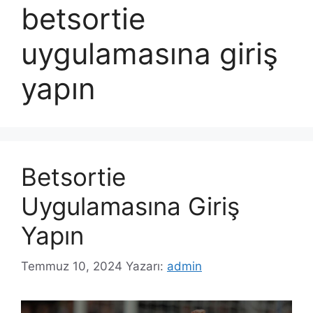
betsortie
uygulamasına giriş
yapın
Betsortie
Uygulamasına Giriş
Yapın
Temmuz 10, 2024
Yazarı:
admin