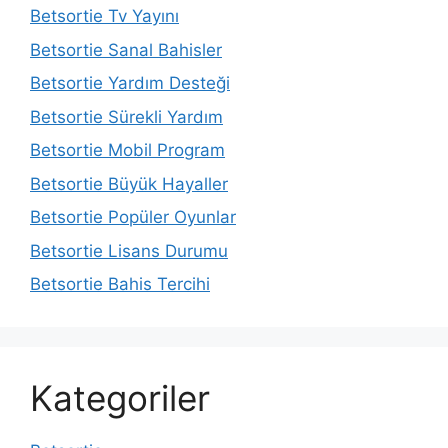
Betsortie Tv Yayını
Betsortie Sanal Bahisler
Betsortie Yardım Desteği
Betsortie Sürekli Yardım
Betsortie Mobil Program
Betsortie Büyük Hayaller
Betsortie Popüler Oyunlar
Betsortie Lisans Durumu
Betsortie Bahis Tercihi
Kategoriler