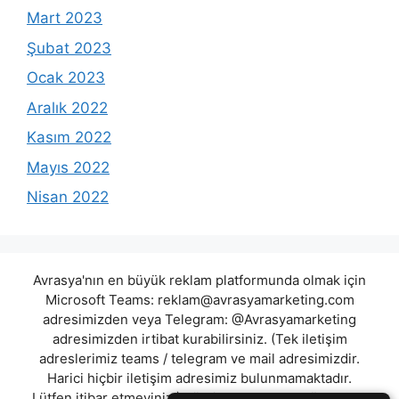
Mart 2023
Şubat 2023
Ocak 2023
Aralık 2022
Kasım 2022
Mayıs 2022
Nisan 2022
Avrasya'nın en büyük reklam platformunda olmak için
Microsoft Teams:
reklam@avrasyamarketing.com
adresimizden veya Telegram: @Avrasyamarketing
adresimizden irtibat kurabilirsiniz. (Tek iletişim
adreslerimiz teams / telegram ve mail adresimizdir.
Harici hiçbir iletişim adresimiz bulunmamaktadır.
Lütfen itibar etmeyiniz.) Türkiye yasalarına göre 7258