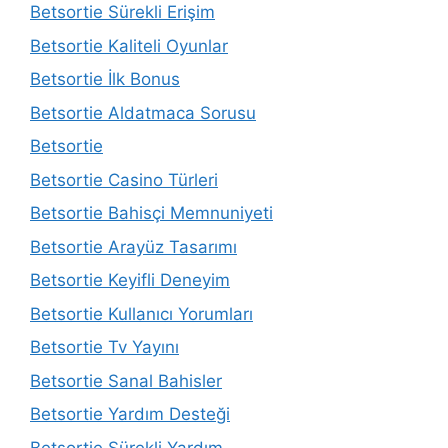
Betsortie Sürekli Erişim
Betsortie Kaliteli Oyunlar
Betsortie İlk Bonus
Betsortie Aldatmaca Sorusu
Betsortie
Betsortie Casino Türleri
Betsortie Bahisçi Memnuniyeti
Betsortie Arayüz Tasarımı
Betsortie Keyifli Deneyim
Betsortie Kullanıcı Yorumları
Betsortie Tv Yayını
Betsortie Sanal Bahisler
Betsortie Yardım Desteği
Betsortie Sürekli Yardım