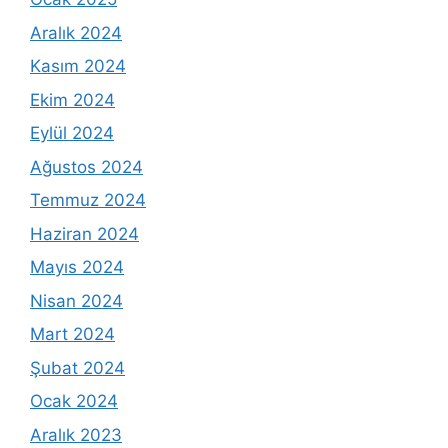
Aralık 2024
Kasım 2024
Ekim 2024
Eylül 2024
Ağustos 2024
Temmuz 2024
Haziran 2024
Mayıs 2024
Nisan 2024
Mart 2024
Şubat 2024
Ocak 2024
Aralık 2023