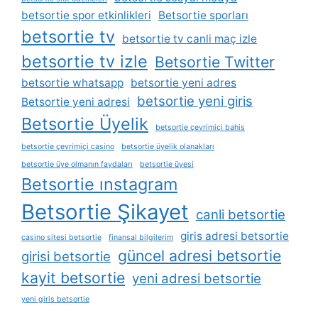
betsortie spor etkinlikleri
Betsortie sporları
betsortie tv
betsortie tv canli maç izle
betsortie tv izle
Betsortie Twitter
betsortie whatsapp
betsortie yeni adres
betsortie yeni giris
Betsortie yeni adresi
Betsortie Üyelik
betsortie çevrimiçi bahis
betsortie çevrimiçi casino
betsortie üyelik olanakları
betsortie üye olmanın faydaları
betsortie üyesi
Betsortie ınstagram
Betsortie Şikayet
canli betsortie
giris adresi betsortie
casino sitesi betsortie
finansal bilgilerim
güncel adresi betsortie
girisi betsortie
kayit betsortie
yeni adresi betsortie
yeni giris betsortie