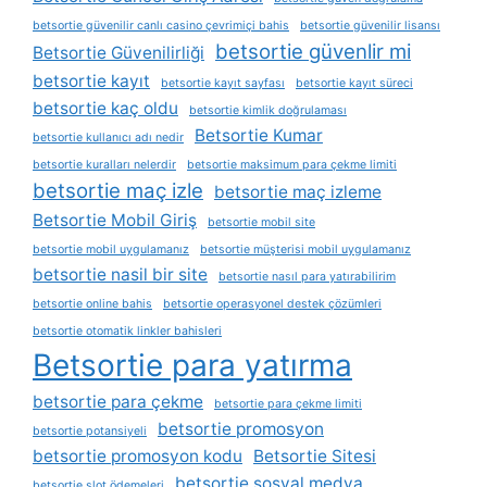
betsortie güvenilir canlı casino çevrimiçi bahis
betsortie güvenilir lisansı
betsortie güvenlir mi
Betsortie Güvenilirliği
betsortie kayıt
betsortie kayıt sayfası
betsortie kayıt süreci
betsortie kaç oldu
betsortie kimlik doğrulaması
Betsortie Kumar
betsortie kullanıcı adı nedir
betsortie kuralları nelerdir
betsortie maksimum para çekme limiti
betsortie maç izle
betsortie maç izleme
Betsortie Mobil Giriş
betsortie mobil site
betsortie mobil uygulamanız
betsortie müşterisi mobil uygulamanız
betsortie nasil bir site
betsortie nasıl para yatırabilirim
betsortie online bahis
betsortie operasyonel destek çözümleri
betsortie otomatik linkler bahisleri
Betsortie para yatırma
betsortie para çekme
betsortie para çekme limiti
betsortie promosyon
betsortie potansiyeli
betsortie promosyon kodu
Betsortie Sitesi
betsortie sosyal medya
betsortie slot ödemeleri