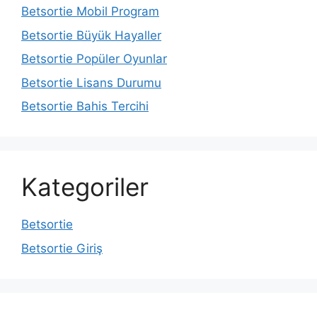
Betsortie Mobil Program
Betsortie Büyük Hayaller
Betsortie Popüler Oyunlar
Betsortie Lisans Durumu
Betsortie Bahis Tercihi
Kategoriler
Betsortie
Betsortie Giriş