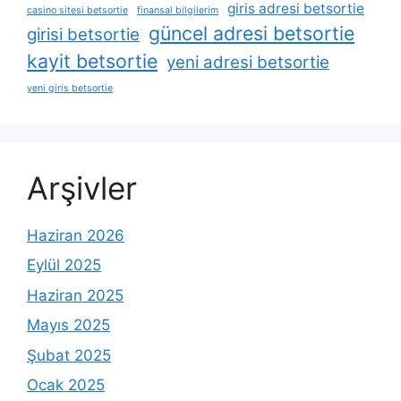
giris adresi betsortie
casino sitesi betsortie
finansal bilgilerim
güncel adresi betsortie
girisi betsortie
kayit betsortie
yeni adresi betsortie
yeni giris betsortie
Arşivler
Haziran 2026
Eylül 2025
Haziran 2025
Mayıs 2025
Şubat 2025
Ocak 2025