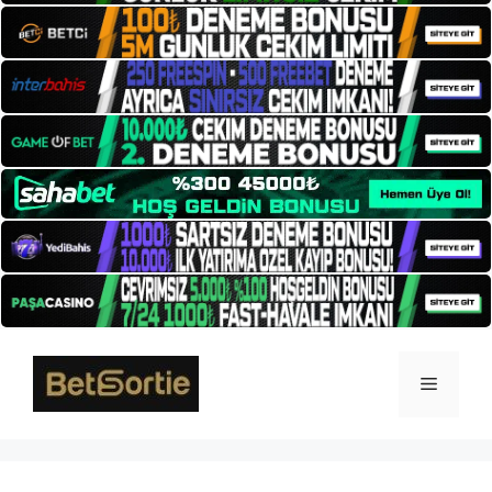
İçeriğe
atla
Menü