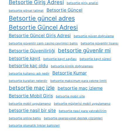
Betsortie Giriş Adresi
betsortie giriş analizi
Betsortie Güncel
betsortie görsel talimat
Betsortie güncel adres
Betsortie Güncel Adresi
Betsortie Güncel Giriş Adresi
betsortie güven doğrulama
betsortie güvenilir canlı casino çevrimiçi bahis
betsortie güvenilir lisansı
betsortie güvenlir mi
Betsortie Güvenilirliği
betsortie kayıt
betsortie kayıt sayfası
betsortie kayıt süreci
betsortie kaç oldu
betsortie kimlik doğrulaması
Betsortie Kumar
betsortie kullanıcı adı nedir
betsortie kuralları nelerdir
betsortie maksimum para çekme limiti
betsortie maç izle
betsortie maç izleme
Betsortie Mobil Giriş
betsortie mobil site
betsortie mobil uygulamanız
betsortie müşterisi mobil uygulamanız
betsortie nasil bir site
betsortie nasıl para yatırabilirim
betsortie online bahis
betsortie operasyonel destek çözümleri
betsortie otomatik linkler bahisleri