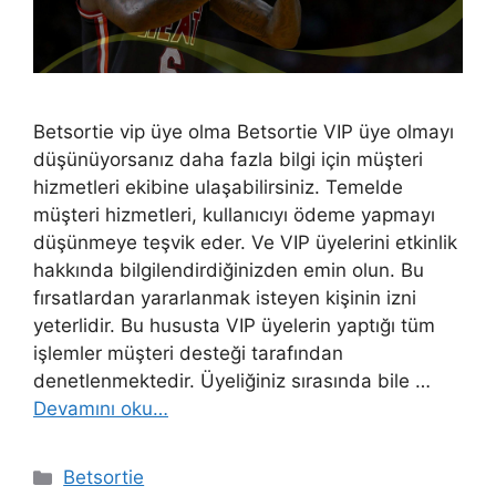
Betsortie vip üye olma Betsortie VIP üye olmayı
düşünüyorsanız daha fazla bilgi için müşteri
hizmetleri ekibine ulaşabilirsiniz. Temelde
müşteri hizmetleri, kullanıcıyı ödeme yapmayı
düşünmeye teşvik eder. Ve VIP üyelerini etkinlik
hakkında bilgilendirdiğinizden emin olun. Bu
fırsatlardan yararlanmak isteyen kişinin izni
yeterlidir. Bu hususta VIP üyelerin yaptığı tüm
işlemler müşteri desteği tarafından
denetlenmektedir. Üyeliğiniz sırasında bile …
Devamını oku…
Kategoriler
Betsortie