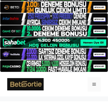
İçeriğe
atla
Menü