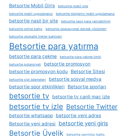
Betsortie Mobil Giriş
betsortie mobil site
betsortie mobil uygulamanız
betsortie müşterisi mobil uygulamanız
betsortie nasil bir site
betsortie nasıl para yatırabilirim
betsortie online bahis
betsortie operasyonel destek çözümleri
betsortie otomatik linkler bahisleri
Betsortie para yatırma
betsortie para çekme
betsortie para çekme limiti
betsortie promosyon
betsortie potansiyeli
betsortie promosyon kodu
Betsortie Sitesi
betsortie sosyal medya
betsortie slot ödemeleri
betsortie spor etkinlikleri
Betsortie sporları
betsortie tv
betsortie tv canli maç izle
betsortie tv izle
Betsortie Twitter
betsortie whatsapp
betsortie yeni adres
betsortie yeni giris
Betsortie yeni adresi
Betsortie Üyelik
betsortie çevrimiçi bahis