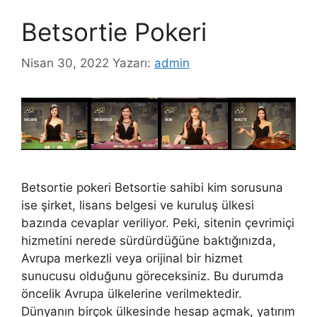
Betsortie Pokeri
Nisan 30, 2022
Yazarı:
admin
Betsortie pokeri Betsortie sahibi kim sorusuna
ise şirket, lisans belgesi ve kuruluş ülkesi
bazında cevaplar veriliyor. Peki, sitenin çevrimiçi
hizmetini nerede sürdürdüğüne baktığınızda,
Avrupa merkezli veya orijinal bir hizmet
sunucusu olduğunu göreceksiniz. Bu durumda
öncelik Avrupa ülkelerine verilmektedir.
Dünyanın birçok ülkesinde hesap açmak, yatırım