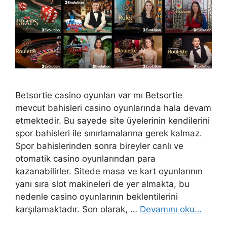
Betsortie casino oyunları var mı Betsortie
mevcut bahisleri casino oyunlarında hala devam
etmektedir. Bu sayede site üyelerinin kendilerini
spor bahisleri ile sınırlamalarına gerek kalmaz.
Spor bahislerinden sonra bireyler canlı ve
otomatik casino oyunlarından para
kazanabilirler. Sitede masa ve kart oyunlarının
yanı sıra slot makineleri de yer almakta, bu
nedenle casino oyunlarının beklentilerini
karşılamaktadır. Son olarak, …
Devamını oku…