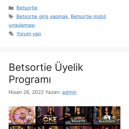
Kategoriler
Betsortie
Etiketler
Betsortie giriş yapmak
,
Betsortie mobil
uygulaması
Yorum yap
Betsortie Üyelik
Programı
Nisan 26, 2022
Yazarı:
admin