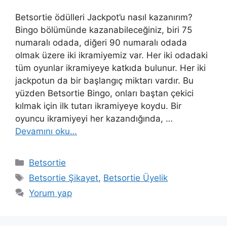
Betsortie ödülleri Jackpot’u nasıl kazanırım?
Bingo bölümünde kazanabileceğiniz, biri 75
numaralı odada, diğeri 90 numaralı odada
olmak üzere iki ikramiyemiz var. Her iki odadaki
tüm oyunlar ikramiyeye katkıda bulunur. Her iki
jackpotun da bir başlangıç ​​miktarı vardır. Bu
yüzden Betsortie Bingo, onları baştan çekici
kılmak için ilk tutarı ikramiyeye koydu. Bir
oyuncu ikramiyeyi her kazandığında, …
Devamını oku…
Kategoriler
Betsortie
Etiketler
Betsortie Şikayet
,
Betsortie Üyelik
Yorum yap