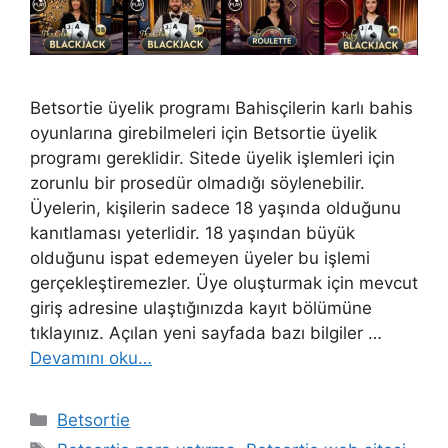
Betsortie üyelik programı Bahisçilerin karlı bahis
oyunlarına girebilmeleri için Betsortie üyelik
programı gereklidir. Sitede üyelik işlemleri için
zorunlu bir prosedür olmadığı söylenebilir.
Üyelerin, kişilerin sadece 18 yaşında olduğunu
kanıtlaması yeterlidir. 18 yaşından büyük
olduğunu ispat edemeyen üyeler bu işlemi
gerçekleştiremezler. Üye oluşturmak için mevcut
giriş adresine ulaştığınızda kayıt bölümüne
tıklayınız. Açılan yeni sayfada bazı bilgiler …
Devamını oku…
Kategoriler
Betsortie
Etiketler