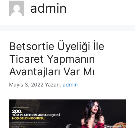
admin
Betsortie Üyeliği İle
Ticaret Yapmanın
Avantajları Var Mı
Mayıs 3, 2022
Yazarı:
admin