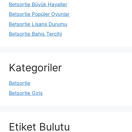
Betsortie Büyük Hayaller
Betsortie Popüler Oyunlar
Betsortie Lisans Durumu
Betsortie Bahis Tercihi
Kategoriler
Betsortie
Betsortie Giriş
Etiket Bulutu