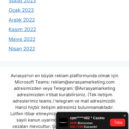
Şubat 2023
Ocak 2023
Aralık 2022
Kasım 2022
Mayıs 2022
Nisan 2022
Avrasya'nın en büyük reklam platformunda olmak için
Microsoft Teams:
reklam@avrasyamarketing.com
adresimizden veya Telegram: @Avrasyamarketing
adresimizden irtibat kurabilirsiniz. (Tek iletişim
adreslerimiz teams / telegram ve mail adresimizdir.
Harici hiçbir iletişim adresimiz bulunmamaktadır.
Lütfen itibar etmeyiniz.) Türkiye yasalarına göre 7258
sayılı kanun uyarınca yasa dışı bahis oynamanın
cezaları mevcuttur. Şu an bulunduğunuz site hiç bir