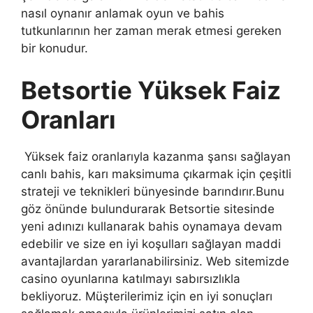
nasıl oynanır anlamak oyun ve bahis
tutkunlarının her zaman merak etmesi gereken
bir konudur.
Betsortie Yüksek Faiz
Oranları
Yüksek faiz oranlarıyla kazanma şansı sağlayan
canlı bahis, karı maksimuma çıkarmak için çeşitli
strateji ve teknikleri bünyesinde barındırır.Bunu
göz önünde bulundurarak Betsortie sitesinde
yeni adınızı kullanarak bahis oynamaya devam
edebilir ve size en iyi koşulları sağlayan maddi
avantajlardan yararlanabilirsiniz. Web sitemizde
casino oyunlarına katılmayı sabırsızlıkla
bekliyoruz. Müşterilerimiz için en iyi sonuçları