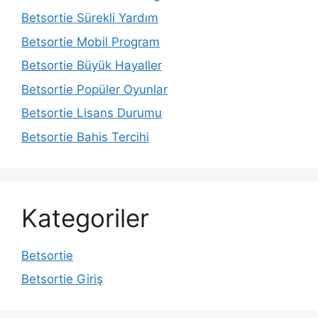
Betsortie Sürekli Yardım
Betsortie Mobil Program
Betsortie Büyük Hayaller
Betsortie Popüler Oyunlar
Betsortie Lisans Durumu
Betsortie Bahis Tercihi
Kategoriler
Betsortie
Betsortie Giriş