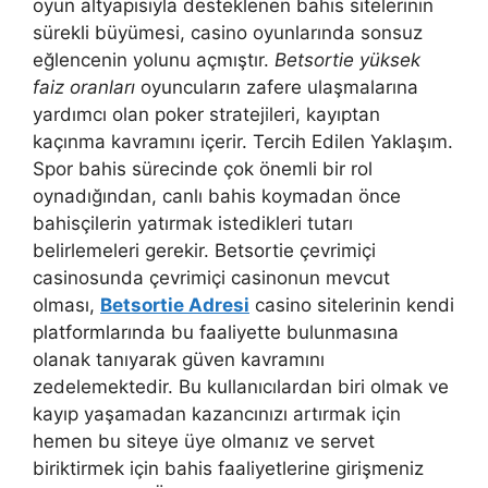
oyun altyapısıyla desteklenen bahis sitelerinin
sürekli büyümesi, casino oyunlarında sonsuz
eğlencenin yolunu açmıştır.
Betsortie yüksek
faiz oranları
oyuncuların zafere ulaşmalarına
yardımcı olan poker stratejileri, kayıptan
kaçınma kavramını içerir. Tercih Edilen Yaklaşım.
Spor bahis sürecinde çok önemli bir rol
oynadığından, canlı bahis koymadan önce
bahisçilerin yatırmak istedikleri tutarı
belirlemeleri gerekir. Betsortie çevrimiçi
casinosunda çevrimiçi casinonun mevcut
olması,
Betsortie Adresi
casino sitelerinin kendi
platformlarında bu faaliyette bulunmasına
olanak tanıyarak güven kavramını
zedelemektedir. Bu kullanıcılardan biri olmak ve
kayıp yaşamadan kazancınızı artırmak için
hemen bu siteye üye olmanız ve servet
biriktirmek için bahis faaliyetlerine girişmeniz