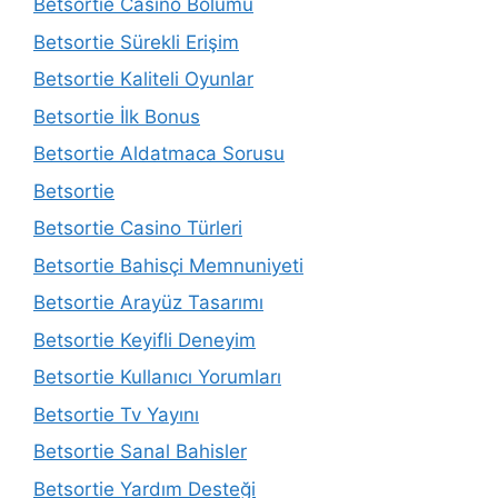
Betsortie Casino Bölümü
Betsortie Sürekli Erişim
Betsortie Kaliteli Oyunlar
Betsortie İlk Bonus
Betsortie Aldatmaca Sorusu
Betsortie
Betsortie Casino Türleri
Betsortie Bahisçi Memnuniyeti
Betsortie Arayüz Tasarımı
Betsortie Keyifli Deneyim
Betsortie Kullanıcı Yorumları
Betsortie Tv Yayını
Betsortie Sanal Bahisler
Betsortie Yardım Desteği