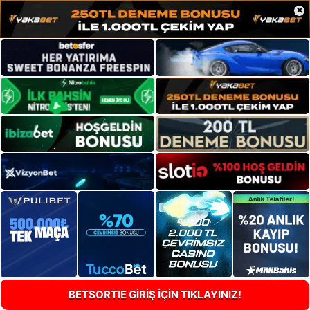
×
BETSORTIE GİRİŞ İÇİN TIKLAYINIZ!