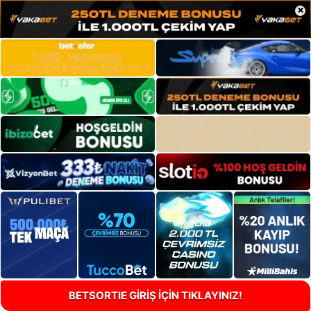
×
BETSORTIE GİRİŞ İÇİN TIKLAYINIZ!