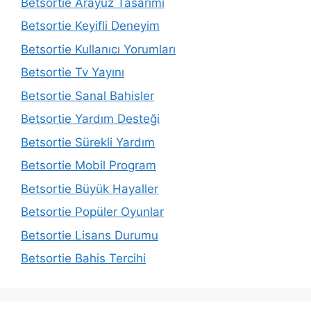
Betsortie Arayüz Tasarımı
Betsortie Keyifli Deneyim
Betsortie Kullanıcı Yorumları
Betsortie Tv Yayını
Betsortie Sanal Bahisler
Betsortie Yardım Desteği
Betsortie Sürekli Yardım
Betsortie Mobil Program
Betsortie Büyük Hayaller
Betsortie Popüler Oyunlar
Betsortie Lisans Durumu
Betsortie Bahis Tercihi