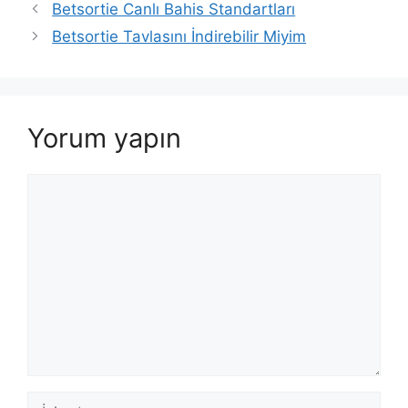
Yazı
Betsortie Canlı Bahis Standartları
dolaşımı
Betsortie Tavlasını İndirebilir Miyim
Yorum yapın
Yorum
İsim