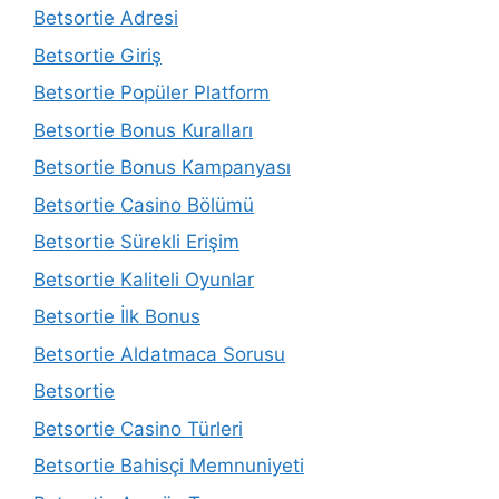
Betsortie Adresi
Betsortie Giriş
Betsortie Popüler Platform
Betsortie Bonus Kuralları
Betsortie Bonus Kampanyası
Betsortie Casino Bölümü
Betsortie Sürekli Erişim
Betsortie Kaliteli Oyunlar
Betsortie İlk Bonus
Betsortie Aldatmaca Sorusu
Betsortie
Betsortie Casino Türleri
Betsortie Bahisçi Memnuniyeti