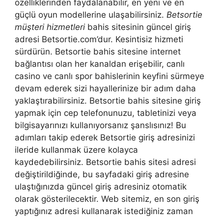
özelliklerinden faydalanabilir, en yeni ve en
güçlü oyun modellerine ulaşabilirsiniz.
Betsortie
müşteri hizmetleri
bahis sitesinin güncel giriş
adresi Betsortie.com’dur. Kesintisiz hizmeti
sürdürün. Betsortie bahis sitesine internet
bağlantısı olan her kanaldan erişebilir, canlı
casino ve canlı spor bahislerinin keyfini sürmeye
devam ederek sizi hayallerinize bir adım daha
yaklaştırabilirsiniz. Betsortie bahis sitesine giriş
yapmak için cep telefonunuzu, tabletinizi veya
bilgisayarınızı kullanıyorsanız şanslısınız! Bu
adımları takip ederek Betsortie giriş adresinizi
ileride kullanmak üzere kolayca
kaydedebilirsiniz. Betsortie bahis sitesi adresi
değiştirildiğinde, bu sayfadaki giriş adresine
ulaştığınızda güncel giriş adresiniz otomatik
olarak gösterilecektir. Web sitemiz, en son giriş
yaptığınız adresi kullanarak istediğiniz zaman