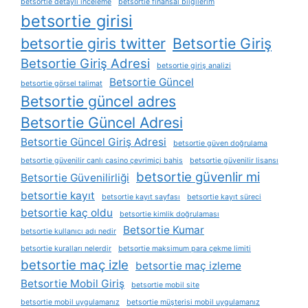
betsortie detaylı i̇nceleme
betsortie finansal bilgilerim
betsortie girisi
betsortie giris twitter
Betsortie Giriş
Betsortie Giriş Adresi
betsortie giriş analizi
Betsortie Güncel
betsortie görsel talimat
Betsortie güncel adres
Betsortie Güncel Adresi
Betsortie Güncel Giriş Adresi
betsortie güven doğrulama
betsortie güvenilir canlı casino çevrimiçi bahis
betsortie güvenilir lisansı
betsortie güvenlir mi
Betsortie Güvenilirliği
betsortie kayıt
betsortie kayıt sayfası
betsortie kayıt süreci
betsortie kaç oldu
betsortie kimlik doğrulaması
Betsortie Kumar
betsortie kullanıcı adı nedir
betsortie kuralları nelerdir
betsortie maksimum para çekme limiti
betsortie maç izle
betsortie maç izleme
Betsortie Mobil Giriş
betsortie mobil site
betsortie mobil uygulamanız
betsortie müşterisi mobil uygulamanız