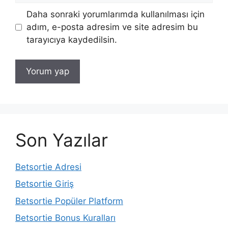
Daha sonraki yorumlarımda kullanılması için
adım, e-posta adresim ve site adresim bu
tarayıcıya kaydedilsin.
Son Yazılar
Betsortie Adresi
Betsortie Giriş
Betsortie Popüler Platform
Betsortie Bonus Kuralları