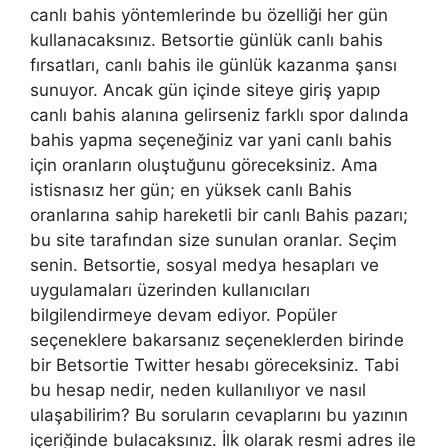
canlı bahis yöntemlerinde bu özelliği her gün
kullanacaksınız. Betsortie günlük canlı bahis
fırsatları, canlı bahis ile günlük kazanma şansı
sunuyor. Ancak gün içinde siteye giriş yapıp
canlı bahis alanına gelirseniz farklı spor dalında
bahis yapma seçeneğiniz var yani canlı bahis
için oranların oluştuğunu göreceksiniz. Ama
istisnasız her gün; en yüksek canlı Bahis
oranlarına sahip hareketli bir canlı Bahis pazarı;
bu site tarafından size sunulan oranlar. Seçim
senin. Betsortie, sosyal medya hesapları ve
uygulamaları üzerinden kullanıcıları
bilgilendirmeye devam ediyor. Popüler
seçeneklere bakarsanız seçeneklerden birinde
bir Betsortie Twitter hesabı göreceksiniz. Tabi
bu hesap nedir, neden kullanılıyor ve nasıl
ulaşabilirim? Bu soruların cevaplarını bu yazının
içeriğinde bulacaksınız. İlk olarak resmi adres ile