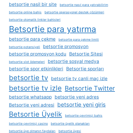
betsortie nasil bir site
betsortie nasıl para yatırabilirim
betsortie online bahis
betsortie operasyonel destek çözümleri
betsortie otomatik linkler bahisleri
Betsortie para yatırma
betsortie para çekme
betsortie para çekme limiti
betsortie promosyon
betsortie potansiyeli
betsortie promosyon kodu
Betsortie Sitesi
betsortie sosyal medya
betsortie slot ödemeleri
betsortie spor etkinlikleri
Betsortie sporları
betsortie tv
betsortie tv canli maç izle
betsortie tv izle
Betsortie Twitter
betsortie whatsapp
betsortie yeni adres
betsortie yeni giris
Betsortie yeni adresi
Betsortie Üyelik
betsortie çevrimiçi bahis
betsortie çevrimiçi casino
betsortie üyelik olanakları
betsortie üye olmanın faydaları
betsortie üyesi