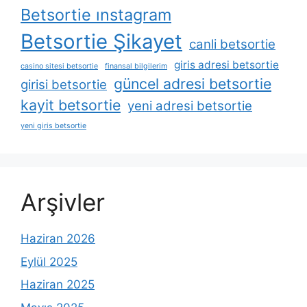
Betsortie ınstagram
Betsortie Şikayet
canli betsortie
giris adresi betsortie
casino sitesi betsortie
finansal bilgilerim
güncel adresi betsortie
girisi betsortie
kayit betsortie
yeni adresi betsortie
yeni giris betsortie
Arşivler
Haziran 2026
Eylül 2025
Haziran 2025