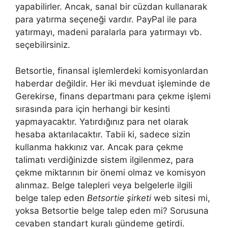
yapabilirler. Ancak, sanal bir cüzdan kullanarak
para yatırma seçeneği vardır. PayPal ile para
yatırmayı, madeni paralarla para yatırmayı vb.
seçebilirsiniz.
Betsortie, finansal işlemlerdeki komisyonlardan
haberdar değildir. Her iki mevduat işleminde de
Gerekirse, finans departmanı para çekme işlemi
sırasında para için herhangi bir kesinti
yapmayacaktır. Yatırdığınız para net olarak
hesaba aktarılacaktır. Tabii ki, sadece sizin
kullanma hakkınız var. Ancak para çekme
talimatı verdiğinizde sistem ilgilenmez, para
çekme miktarının bir önemi olmaz ve komisyon
alınmaz. Belge talepleri veya belgelerle ilgili
belge talep eden
Betsortie şirketi
web sitesi mi,
yoksa Betsortie belge talep eden mi? Sorusuna
cevaben standart kuralı gündeme getirdi.