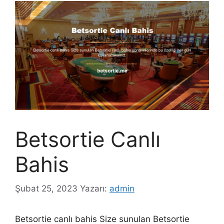
Betsortie Canlı
Bahis
Şubat 25, 2023
Yazarı:
admin
Betsortie canlı bahis Size sunulan Betsortie