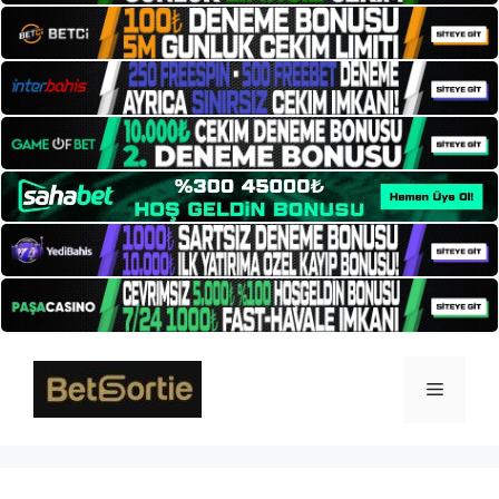
İçeriğe
atla
Menü