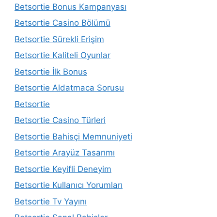
Betsortie Bonus Kampanyası
Betsortie Casino Bölümü
Betsortie Sürekli Erişim
Betsortie Kaliteli Oyunlar
Betsortie İlk Bonus
Betsortie Aldatmaca Sorusu
Betsortie
Betsortie Casino Türleri
Betsortie Bahisçi Memnuniyeti
Betsortie Arayüz Tasarımı
Betsortie Keyifli Deneyim
Betsortie Kullanıcı Yorumları
Betsortie Tv Yayını