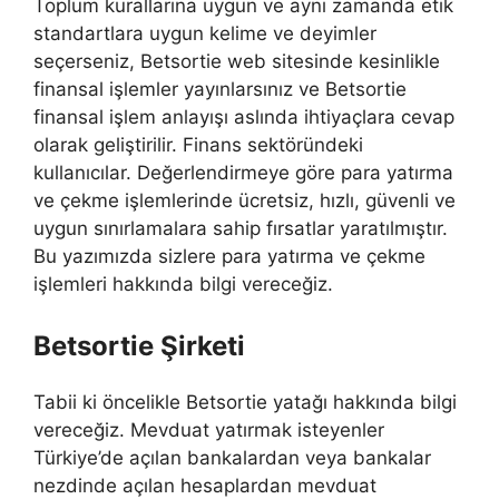
Toplum kurallarına uygun ve aynı zamanda etik
standartlara uygun kelime ve deyimler
seçerseniz, Betsortie web sitesinde kesinlikle
finansal işlemler yayınlarsınız ve Betsortie
finansal işlem anlayışı aslında ihtiyaçlara cevap
olarak geliştirilir. Finans sektöründeki
kullanıcılar. Değerlendirmeye göre para yatırma
ve çekme işlemlerinde ücretsiz, hızlı, güvenli ve
uygun sınırlamalara sahip fırsatlar yaratılmıştır.
Bu yazımızda sizlere para yatırma ve çekme
işlemleri hakkında bilgi vereceğiz.
Betsortie Şirketi
Tabii ki öncelikle Betsortie yatağı hakkında bilgi
vereceğiz. Mevduat yatırmak isteyenler
Türkiye’de açılan bankalardan veya bankalar
nezdinde açılan hesaplardan mevduat