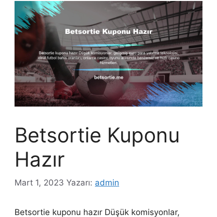
Betsortie Kuponu
Hazır
Mart 1, 2023
Yazarı:
admin
Betsortie kuponu hazır Düşük komisyonlar,