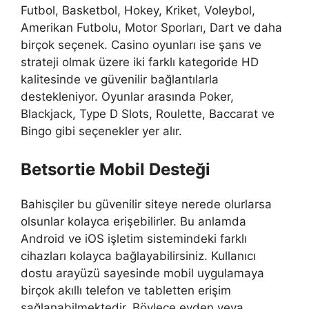
Futbol, ​​Basketbol, ​​Hokey, Kriket, Voleybol,
Amerikan Futbolu, Motor Sporları, Dart ve daha
birçok seçenek. Casino oyunları ise şans ve
strateji olmak üzere iki farklı kategoride HD
kalitesinde ve güvenilir bağlantılarla
destekleniyor. Oyunlar arasında Poker,
Blackjack, Type D Slots, Roulette, Baccarat ve
Bingo gibi seçenekler yer alır.
Betsortie Mobil Desteği
Bahisçiler bu güvenilir siteye nerede olurlarsa
olsunlar kolayca erişebilirler. Bu anlamda
Android ve iOS işletim sistemindeki farklı
cihazları kolayca bağlayabilirsiniz. Kullanıcı
dostu arayüzü sayesinde mobil uygulamaya
birçok akıllı telefon ve tabletten erişim
sağlanabilmektedir. Böylece evden veya