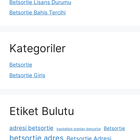
Betsortie Lisans Durumu
Betsortie Bahis Tercihi
Kategoriler
Betsortie
Betsortie Giriş
Etiket Bulutu
adresi betsortie
Betsortie
basketbol oranları betsortie
betsortie adres
Betsortie Adresi