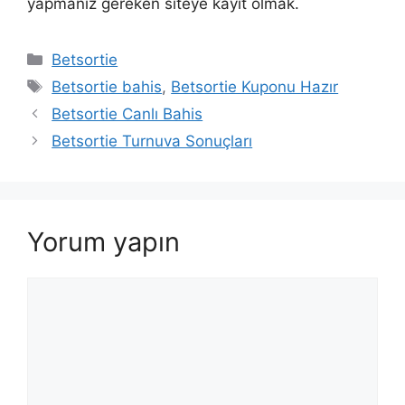
yapmanız gereken siteye kayıt olmak.
Kategoriler
Betsortie
Etiketler
Betsortie bahis
,
Betsortie Kuponu Hazır
Yazı
Betsortie Canlı Bahis
dolaşımı
Betsortie Turnuva Sonuçları
Yorum yapın
Yorum