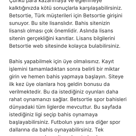
Çünkü para kazanmaya ve eğlenmeye
kalktığınızda kötü sonuçlarla karşılaşabilirsiniz.
Betsortie, Türk müşterileri için Betsortie girişini
sunuyor. Bu site lisanslıdır. Bahis sitenizin
lisanslı olması çok önemlidir. Aslında lisans
sitenin gerçekliğini kanıtlar. Lisans bilgilerini
Betsortie web sitesinde kolayca bulabilirsiniz.
Bahis yapabilmek için üye olmalısınız. Kayıt
işlemini tamamladıktan sonra belirli bir miktar
girin ve hemen bahis yapmaya başlayın. Siteye
ilk kez üye olanlara hoş geldin bonusu da
verilmektedir. Bu da istediğiniz oyunları daha
rahat oynamanızı sağlar. Betsortie spor bahisleri
dünyadaki tüm liglerde mevcuttur. Bu sayfada
istediğiniz ligi seçip bahis oynamaya
başlayabilirsiniz. Futbolun yanı sıra diğer spor
dallarına da bahis oynayabilirsiniz. Tek