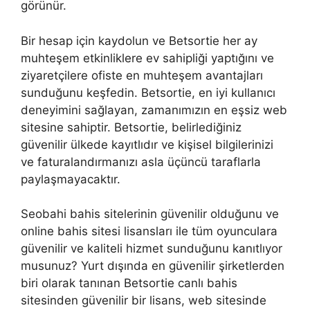
görünür.
Bir hesap için kaydolun ve Betsortie her ay
muhteşem etkinliklere ev sahipliği yaptığını ve
ziyaretçilere ofiste en muhteşem avantajları
sunduğunu keşfedin. Betsortie, en iyi kullanıcı
deneyimini sağlayan, zamanımızın en eşsiz web
sitesine sahiptir. Betsortie, belirlediğiniz
güvenilir ülkede kayıtlıdır ve kişisel bilgilerinizi
ve faturalandırmanızı asla üçüncü taraflarla
paylaşmayacaktır.
Seobahi bahis sitelerinin güvenilir olduğunu ve
online bahis sitesi lisansları ile tüm oyunculara
güvenilir ve kaliteli hizmet sunduğunu kanıtlıyor
musunuz? Yurt dışında en güvenilir şirketlerden
biri olarak tanınan Betsortie canlı bahis
sitesinden güvenilir bir lisans, web sitesinde