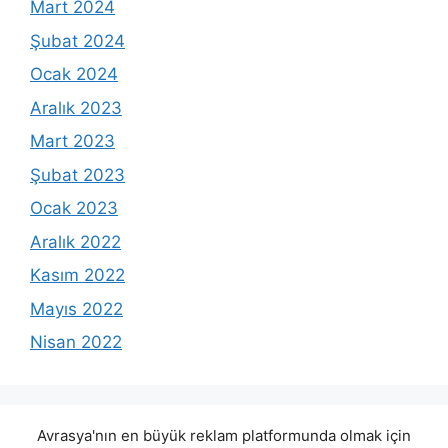
Mart 2024
Şubat 2024
Ocak 2024
Aralık 2023
Mart 2023
Şubat 2023
Ocak 2023
Aralık 2022
Kasım 2022
Mayıs 2022
Nisan 2022
Avrasya'nın en büyük reklam platformunda olmak için