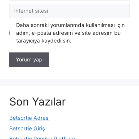
İnternet
sitesi
Daha sonraki yorumlarımda kullanılması için
adım, e-posta adresim ve site adresim bu
tarayıcıya kaydedilsin.
Son Yazılar
Betsortie Adresi
Betsortie Giriş
Betsortie Popüler Platform