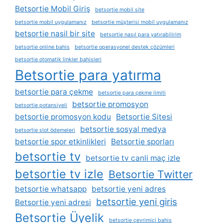
Betsortie Mobil Giriş
betsortie mobil site
betsortie mobil uygulamanız
betsortie müşterisi mobil uygulamanız
betsortie nasil bir site
betsortie nasıl para yatırabilirim
betsortie online bahis
betsortie operasyonel destek çözümleri
betsortie otomatik linkler bahisleri
Betsortie para yatırma
betsortie para çekme
betsortie para çekme limiti
betsortie promosyon
betsortie potansiyeli
betsortie promosyon kodu
Betsortie Sitesi
betsortie sosyal medya
betsortie slot ödemeleri
betsortie spor etkinlikleri
Betsortie sporları
betsortie tv
betsortie tv canli maç izle
betsortie tv izle
Betsortie Twitter
betsortie whatsapp
betsortie yeni adres
betsortie yeni giris
Betsortie yeni adresi
Betsortie Üyelik
betsortie çevrimiçi bahis