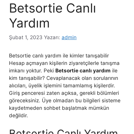
Betsortie Canlı
Yardım
Şubat 1, 2023
Yazarı:
admin
Betsortie canlı yardım ile kimler tanışabilir
Hesap açmayan kişilerin ziyaretçilerle tanışma
imkanı yoktur. Peki
Betsortie canlı yardım
ile
kim tanışabilir? Cevaplanacak olan sorularının
alıcıları, üyelik işlemini tamamlamış kişilerdir.
Giriş penceresi zaten açıksa, gerekli bölümleri
göreceksiniz. Üye olmadan bu bilgileri sisteme
kaydetmeden sohbet başlatmak mümkün
değildir.
Betsortie Canlı Yardım