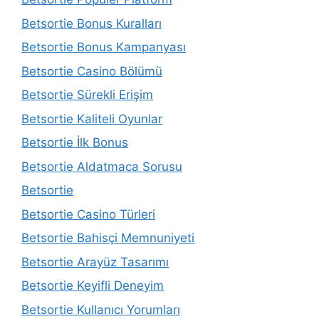
Betsortie Bonus Kuralları
Betsortie Bonus Kampanyası
Betsortie Casino Bölümü
Betsortie Sürekli Erişim
Betsortie Kaliteli Oyunlar
Betsortie İlk Bonus
Betsortie Aldatmaca Sorusu
Betsortie
Betsortie Casino Türleri
Betsortie Bahisçi Memnuniyeti
Betsortie Arayüz Tasarımı
Betsortie Keyifli Deneyim
Betsortie Kullanıcı Yorumları