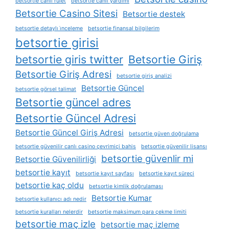
betsortie canlı rulet
betsortie canlı yardımı
Betsortie Casino Sitesi
Betsortie destek
betsortie detaylı i̇nceleme
betsortie finansal bilgilerim
betsortie girisi
betsortie giris twitter
Betsortie Giriş
Betsortie Giriş Adresi
betsortie giriş analizi
Betsortie Güncel
betsortie görsel talimat
Betsortie güncel adres
Betsortie Güncel Adresi
Betsortie Güncel Giriş Adresi
betsortie güven doğrulama
betsortie güvenilir canlı casino çevrimiçi bahis
betsortie güvenilir lisansı
betsortie güvenlir mi
Betsortie Güvenilirliği
betsortie kayıt
betsortie kayıt sayfası
betsortie kayıt süreci
betsortie kaç oldu
betsortie kimlik doğrulaması
Betsortie Kumar
betsortie kullanıcı adı nedir
betsortie kuralları nelerdir
betsortie maksimum para çekme limiti
betsortie maç izle
betsortie maç izleme