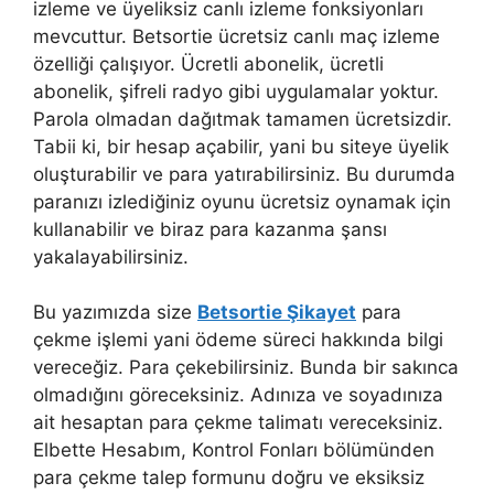
izleme ve üyeliksiz canlı izleme fonksiyonları
mevcuttur. Betsortie ücretsiz canlı maç izleme
özelliği çalışıyor. Ücretli abonelik, ücretli
abonelik, şifreli radyo gibi uygulamalar yoktur.
Parola olmadan dağıtmak tamamen ücretsizdir.
Tabii ki, bir hesap açabilir, yani bu siteye üyelik
oluşturabilir ve para yatırabilirsiniz. Bu durumda
paranızı izlediğiniz oyunu ücretsiz oynamak için
kullanabilir ve biraz para kazanma şansı
yakalayabilirsiniz.
Bu yazımızda size
Betsortie Şikayet
para
çekme işlemi yani ödeme süreci hakkında bilgi
vereceğiz. Para çekebilirsiniz. Bunda bir sakınca
olmadığını göreceksiniz. Adınıza ve soyadınıza
ait hesaptan para çekme talimatı vereceksiniz.
Elbette Hesabım, Kontrol Fonları bölümünden
para çekme talep formunu doğru ve eksiksiz