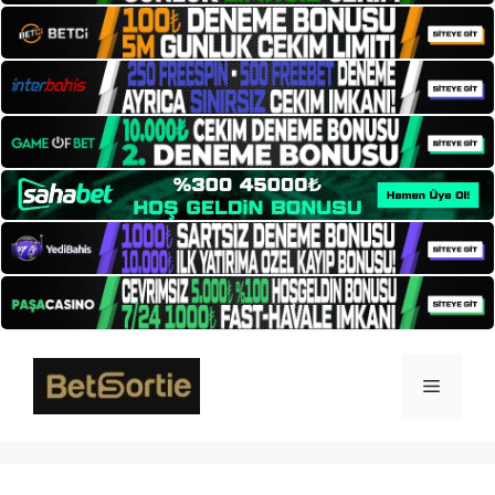
İçeriğe
atla
Menü