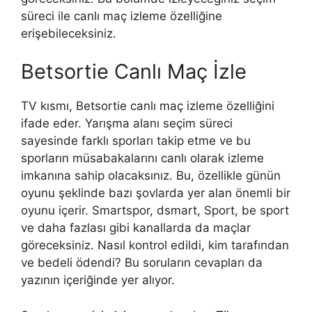
süreci ile canlı maç izleme özelliğine
erişebileceksiniz.
Betsortie Canlı Maç İzle
TV kısmı, Betsortie canlı maç izleme özelliğini
ifade eder. Yarışma alanı seçim süreci
sayesinde farklı sporları takip etme ve bu
sporların müsabakalarını canlı olarak izleme
imkanına sahip olacaksınız. Bu, özellikle günün
oyunu şeklinde bazı şovlarda yer alan önemli bir
oyunu içerir. Smartspor, dsmart, Sport, be sport
ve daha fazlası gibi kanallarda da maçlar
göreceksiniz. Nasıl kontrol edildi, kim tarafından
ve bedeli ödendi? Bu soruların cevapları da
yazının içeriğinde yer alıyor.