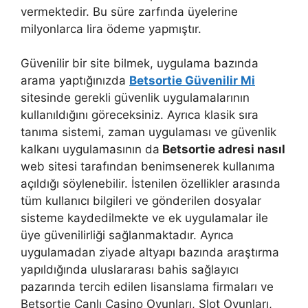
vermektedir. Bu süre zarfında üyelerine
milyonlarca lira ödeme yapmıştır.
Güvenilir bir site bilmek, uygulama bazında
arama yaptığınızda
Betsortie Güvenilir Mi
sitesinde gerekli güvenlik uygulamalarının
kullanıldığını göreceksiniz. Ayrıca klasik sıra
tanıma sistemi, zaman uygulaması ve güvenlik
kalkanı uygulamasının da
Betsortie adresi nasıl
web sitesi tarafından benimsenerek kullanıma
açıldığı söylenebilir. İstenilen özellikler arasında
tüm kullanıcı bilgileri ve gönderilen dosyalar
sisteme kaydedilmekte ve ek uygulamalar ile
üye güvenilirliği sağlanmaktadır. Ayrıca
uygulamadan ziyade altyapı bazında araştırma
yapıldığında uluslararası bahis sağlayıcı
pazarında tercih edilen lisanslama firmaları ve
Betsortie Canlı Casino Oyunları, Slot Oyunları,