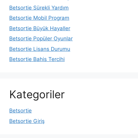
Betsortie Sürekli Yardım
Betsortie Mobil Program
Betsortie Büyük Hayaller
Betsortie Popüler Oyunlar
Betsortie Lisans Durumu
Betsortie Bahis Tercihi
Kategoriler
Betsortie
Betsortie Giriş