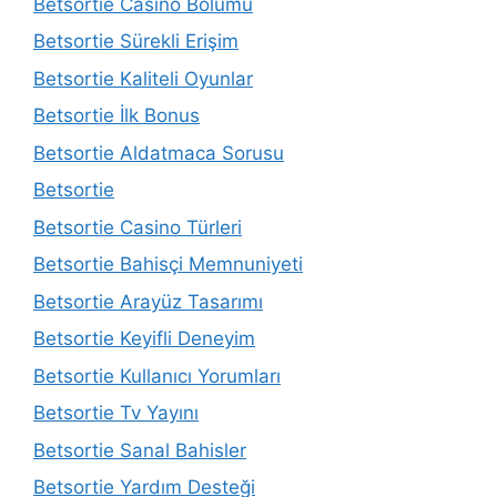
Betsortie Casino Bölümü
Betsortie Sürekli Erişim
Betsortie Kaliteli Oyunlar
Betsortie İlk Bonus
Betsortie Aldatmaca Sorusu
Betsortie
Betsortie Casino Türleri
Betsortie Bahisçi Memnuniyeti
Betsortie Arayüz Tasarımı
Betsortie Keyifli Deneyim
Betsortie Kullanıcı Yorumları
Betsortie Tv Yayını
Betsortie Sanal Bahisler
Betsortie Yardım Desteği