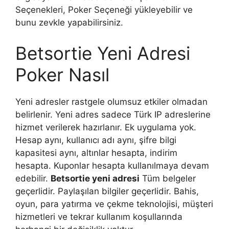
Seçenekleri, Poker Seçeneği yükleyebilir ve
bunu zevkle yapabilirsiniz.
Betsortie Yeni Adresi
Poker Nasıl
Yeni adresler rastgele olumsuz etkiler olmadan
belirlenir. Yeni adres sadece Türk IP adreslerine
hizmet verilerek hazırlanır. Ek uygulama yok.
Hesap aynı, kullanıcı adı aynı, şifre bilgi
kapasitesi aynı, altınlar hesapta, indirim
hesapta. Kuponlar hesapta kullanılmaya devam
edebilir.
Betsortie yeni adresi
Tüm belgeler
geçerlidir. Paylaşılan bilgiler geçerlidir. Bahis,
oyun, para yatırma ve çekme teknolojisi, müşteri
hizmetleri ve tekrar kullanım koşullarında