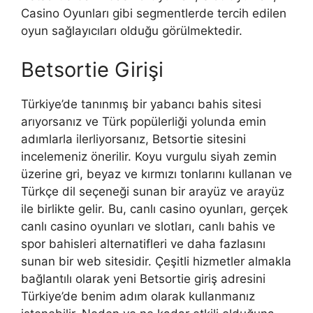
Casino Oyunları gibi segmentlerde tercih edilen
oyun sağlayıcıları olduğu görülmektedir.
Betsortie Girişi
Türkiye’de tanınmış bir yabancı bahis sitesi
arıyorsanız ve Türk popülerliği yolunda emin
adımlarla ilerliyorsanız, Betsortie sitesini
incelemeniz önerilir. Koyu vurgulu siyah zemin
üzerine gri, beyaz ve kırmızı tonlarını kullanan ve
Türkçe dil seçeneği sunan bir arayüz ve arayüz
ile birlikte gelir. Bu, canlı casino oyunları, gerçek
canlı casino oyunları ve slotları, canlı bahis ve
spor bahisleri alternatifleri ve daha fazlasını
sunan bir web sitesidir. Çeşitli hizmetler almakla
bağlantılı olarak yeni Betsortie giriş adresini
Türkiye’de benim adım olarak kullanmanız