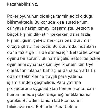
kazanabilirsiniz.
Poker oyununun oldukça tatmin edici olduğu
bilinmektedir. Bu konuda kısa sürede tüm
dünyaya hakim olmayı başarmıştır. Betsortie
birçok kişinin dikkatini çekerken daha fazla
kişinin ilgisini çekebilmek için bazı durumlar
ortaya çıkabilmektedir. Bu durumda insanların
daha fazla gelir elde etmesi için Betsortie poker
oyunu bir zorunluluk haline gelir. Betsortie poker
oyunlarını oynamak için üyelik önemlidir. Üye
olarak tanımlanan bahisçiler daha sonra farklı
ödeme tekniklerine dayalı para yatırma
işlemlerinden geçmelidir. Para yatırma
prosedürünü uyguladıktan hemen sonra, canlı
kumarhanede poker seçeneğine tıklamanız
gerekir. Bu adımı tamamladıktan sonra
bilgisayarınıza Betsortie Para Çekme