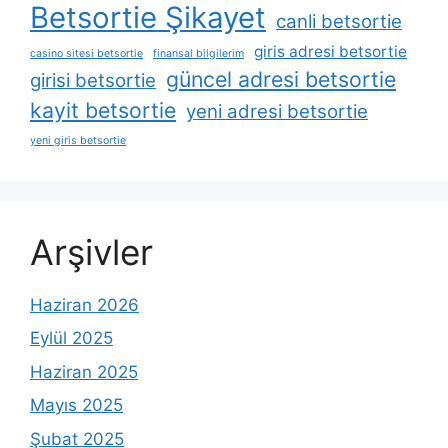
Betsortie Şikayet
canli betsortie
giris adresi betsortie
casino sitesi betsortie
finansal bilgilerim
güncel adresi betsortie
girisi betsortie
kayit betsortie
yeni adresi betsortie
yeni giris betsortie
Arşivler
Haziran 2026
Eylül 2025
Haziran 2025
Mayıs 2025
Şubat 2025