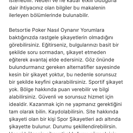
istenebilir. Neden ve ne kadar etkili olduğuna
dair ihtiyacınız olan bilgiler bu makalenin
ilerleyen bölümlerinde bulunabilir.
Betsortie Poker Nasıl Oynanır Yorumlara
baktığınızda rastgele şikayetlerin olmadığını
görebilirsiniz. Eğitirseniz, bulgularınızı basit bir
şekilde soru sormadan, şikayet etmeden
eğiterek avantaj elde edersiniz. Göz önünde
bulundurmanız gereken alternatifler sayesinde
kesin bir şikayet yoktur, bu nedenle sorunsuz
bir şekilde keyfini çıkarabilirsiniz. Sportif şikayet
yok. Bölge hakkında puan verebilir ve bilgi
alabilirsiniz. Güvenli ve sorunsuz hizmet için
idealdir. Kazanmak için ne yapmanız gerektiğini
tam olarak bilin. Kaydolabilirsin. Site hakkında
şikayeti olan bir kişi Spor Şikayetleri adı altında
şikayette bulunur. Durumu şekillendirebilirsin.